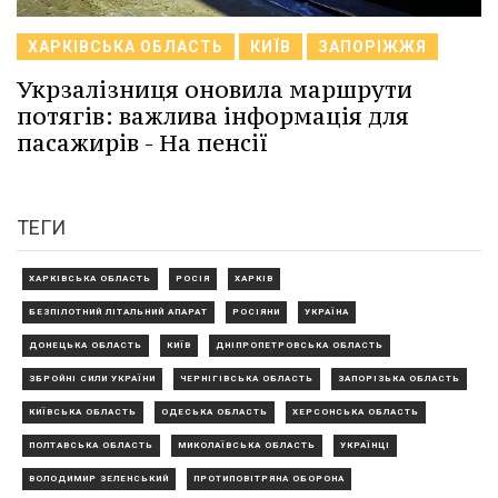
ХАРКІВСЬКА ОБЛАСТЬ
КИЇВ
ЗАПОРІЖЖЯ
Укрзалізниця оновила маршрути
потягів: важлива інформація для
пасажирів - На пенсії
ТЕГИ
ХАРКІВСЬКА ОБЛАСТЬ
РОСІЯ
ХАРКІВ
БЕЗПІЛОТНИЙ ЛІТАЛЬНИЙ АПАРАТ
РОСІЯНИ
УКРАЇНА
ДОНЕЦЬКА ОБЛАСТЬ
КИЇВ
ДНІПРОПЕТРОВСЬКА ОБЛАСТЬ
ЗБРОЙНІ СИЛИ УКРАЇНИ
ЧЕРНІГІВСЬКА ОБЛАСТЬ
ЗАПОРІЗЬКА ОБЛАСТЬ
КИЇВСЬКА ОБЛАСТЬ
ОДЕСЬКА ОБЛАСТЬ
ХЕРСОНСЬКА ОБЛАСТЬ
ПОЛТАВСЬКА ОБЛАСТЬ
МИКОЛАЇВСЬКА ОБЛАСТЬ
УКРАЇНЦІ
ВОЛОДИМИР ЗЕЛЕНСЬКИЙ
ПРОТИПОВІТРЯНА ОБОРОНА