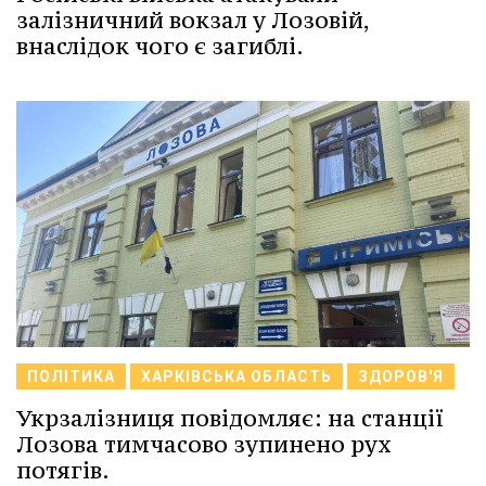
залізничний вокзал у Лозовій,
внаслідок чого є загиблі.
ПОЛІТИКА
ХАРКІВСЬКА ОБЛАСТЬ
ЗДОРОВ'Я
Укрзалізниця повідомляє: на станції
Лозова тимчасово зупинено рух
потягів.