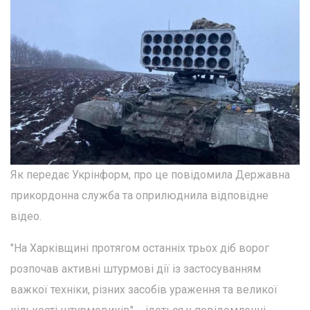
Як передає Укрінформ, про це повідомила Державна
прикордонна служба та оприлюднила відповідне
відео.
"На Харківщині протягом останніх трьох діб ворог
розпочав активні штурмові дії із застосуванням
важкої техніки, різних засобів ураження та великої