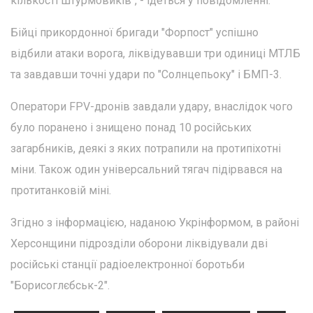
кількості штурмовиків", - ідеться у повідомленні.
Бійці прикордонної бригади "Форпост" успішно
відбили атаки ворога, ліквідувавши три одиниці МТЛБ
та завдавши точні удари по "Солнцепьоку" і БМП-3.
Оператори FPV-дронів завдали удару, внаслідок чого
було поранено і знищено понад 10 російських
загарбників, деякі з яких потрапили на протипіхотні
міни. Також один універсальний тягач підірвався на
протитанковій міні.
Згідно з інформацією, наданою Укрінформом, в районі
Херсонщини підрозділи оборони ліквідували дві
російські станції радіоелектронної боротьби
"Борисоглєбськ-2".