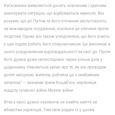
Катюжанки виявляється досить освіченим і здатним
аналізувати ситуацію, що відбувається навколо. Він
розуміє, що дії Путіна та його оточення заслуговують
на міжнародне осудження, оскільки це злочини проти
людства. Однак він також усвідомлює, що його участь
у цих подіях робить його співучасником. Це викликає в
нього усвідомлення відповідальності за свої дії. Проте
його думки дуже непослідовні; через кілька днів у
щоденнику з'являється запис про те, як він проводив
допит місцевих жителів, роблячи це з неабияким
запалом," — зазначає Ірина Коцаб'юк, керівниця
відділу сучасної війни Музею війни.
Втім у хаосі думок окупантів не знайти каяття за
вбивства українців. Тим паче родичі їх у цьому