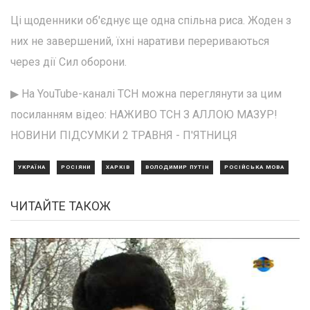
Ці щоденники об'єднує ще одна спільна риса. Жоден з
них не завершений, їхні наративи перериваються
через дії Сил оборони.
▶ На YouTube-каналі ТСН можна переглянути за цим
посиланням відео: НАЖИВО ТСН З АЛЛОЮ МАЗУР!
НОВИНИ ПІДСУМКИ 2 ТРАВНЯ - П'ЯТНИЦЯ
УКРАЇНА
РОСІЯНИ
ХАРКІВ
ВОЛОДИМИР ПУТІН
РОСІЙСЬКА МОВА
ЧИТАЙТЕ ТАКОЖ