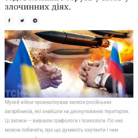
злочинних діях.
Музей війни проаналізував записи російських
загарбників, які знайшли на деокупованих територіях.
Ці записи -- вивчали графологи і психологи. По них
можна побачити, про що думають окупанти і чим