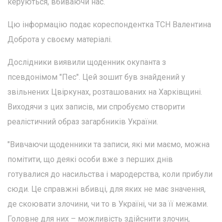
керуються, вбиваючи нас.
Цю інформацію подає кореспондентка ТСН Валентина
Доброта у своєму матеріалі.
Дослідники виявили щоденник окупанта з
псевдонімом "Пес". Цей зошит був знайдений у
звільнених Цвіркунах, розташованих на Харківщині.
Виходячи з цих записів, ми спробуємо створити
реалістичний образ загарбників України.
"Вивчаючи щоденники та записи, які ми маємо, можна
помітити, що деякі особи вже з перших днів
готувалися до насильства і мародерства, коли прибули
сюди. Це справжні вбивці, для яких не має значення,
де скоювати злочини, чи то в Україні, чи за її межами.
Головне для них – можливість здійснити злочин,