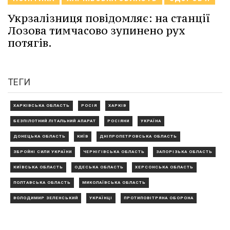
Укрзалізниця повідомляє: на станції
Лозова тимчасово зупинено рух
потягів.
ТЕГИ
ХАРКІВСЬКА ОБЛАСТЬ
РОСІЯ
ХАРКІВ
БЕЗПІЛОТНИЙ ЛІТАЛЬНИЙ АПАРАТ
РОСІЯНИ
УКРАЇНА
ДОНЕЦЬКА ОБЛАСТЬ
КИЇВ
ДНІПРОПЕТРОВСЬКА ОБЛАСТЬ
ЗБРОЙНІ СИЛИ УКРАЇНИ
ЧЕРНІГІВСЬКА ОБЛАСТЬ
ЗАПОРІЗЬКА ОБЛАСТЬ
КИЇВСЬКА ОБЛАСТЬ
ОДЕСЬКА ОБЛАСТЬ
ХЕРСОНСЬКА ОБЛАСТЬ
ПОЛТАВСЬКА ОБЛАСТЬ
МИКОЛАЇВСЬКА ОБЛАСТЬ
ВОЛОДИМИР ЗЕЛЕНСЬКИЙ
УКРАЇНЦІ
ПРОТИПОВІТРЯНА ОБОРОНА