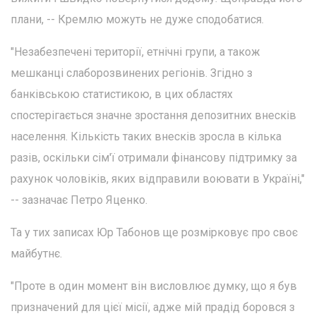
плани, -- Кремлю можуть не дуже сподобатися.
"Незабезпечені території, етнічні групи, а також
мешканці слаборозвинених регіонів. Згідно з
банківською статистикою, в цих областях
спостерігається значне зростання депозитних внесків
населення. Кількість таких внесків зросла в кілька
разів, оскільки сім'ї отримали фінансову підтримку за
рахунок чоловіків, яких відправили воювати в Україні,"
-- зазначає Петро Яценко.
Та у тих записах Юр Табонов ще розмірковує про своє
майбутнє.
"Проте в один момент він висловлює думку, що я був
призначений для цієї місії, адже мій прадід боровся з