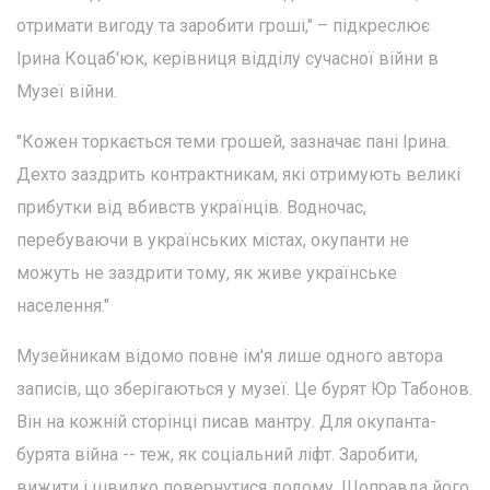
отримати вигоду та заробити гроші," – підкреслює
Ірина Коцаб'юк, керівниця відділу сучасної війни в
Музеї війни.
"Кожен торкається теми грошей, зазначає пані Ірина.
Дехто заздрить контрактникам, які отримують великі
прибутки від вбивств українців. Водночас,
перебуваючи в українських містах, окупанти не
можуть не заздрити тому, як живе українське
населення."
Музейникам відомо повне ім'я лише одного автора
записів, що зберігаються у музеї. Це бурят Юр Табонов.
Він на кожній сторінці писав мантру. Для окупанта-
бурята війна -- теж, як соціальний ліфт. Заробити,
вижити і швидко повернутися додому. Щоправда його