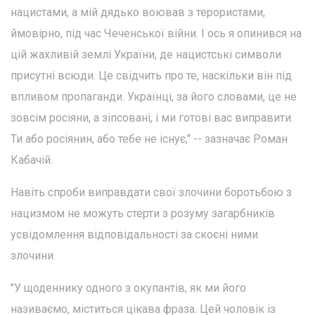
нацистами, а мій дядько воював з терористами,
ймовірно, під час Чеченської війни. І ось я опинився на
цій жахливій землі України, де нацистські символи
присутні всюди. Це свідчить про те, наскільки він під
впливом пропаганди. Українці, за його словами, це не
зовсім росіяни, а зіпсовані, і ми готові вас виправити.
Ти або росіянин, або тебе не існує," -- зазначає Роман
Кабачій.
Навіть спроби виправдати свої злочини боротьбою з
нацизмом не можуть стерти з розуму загарбників
усвідомлення відповідальності за скоєні ними
злочини.
"У щоденнику одного з окупантів, як ми його
називаємо, міститься цікава фраза. Цей чоловік із