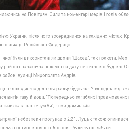
аючись на Повітряні Сили та коментарі мерів і голів обла
єю України, після чого зосередилися на західних містах. К
ної авіації Російської Федерації.
і якої були використані як дрони "Шахед", так і ракети. Мер
у районі спалахнула пожежа на даху нежитлової будівлі. О
 районі вулиці Мирополита Андрія.
 що пошкоджено двоповерхову будівлю. Унаслідок ворож
ався витік газу й води. "Попередньо загиблих і травмованих
ьників та інші служби", - повідомив він.
вітряної небезпеки пролунав о 2:21. Луцьк також опинився 
стема протиповітряної оборони, і були чутні вибухи.