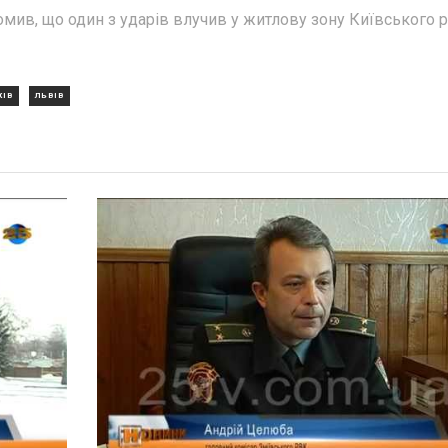
омив, що один з ударів влучив у житлову зону Київського р
КІВ
ЛЬВІВ