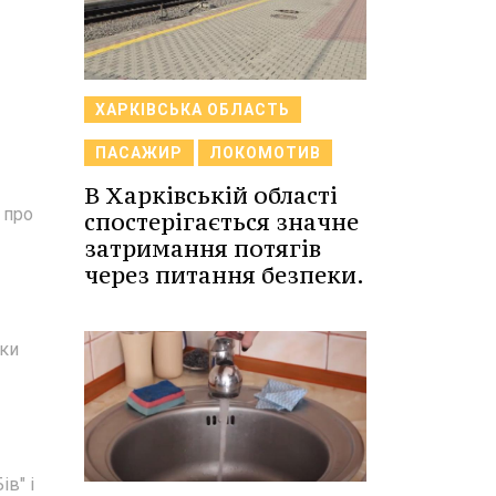
ХАРКІВСЬКА ОБЛАСТЬ
ПАСАЖИР
ЛОКОМОТИВ
В Харківській області
 про
спостерігається значне
затримання потягів
через питання безпеки.
аки
в" і