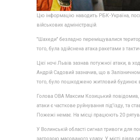
Цю інформацію наводить РБК-Україна, посил
військових адміністрацій.
"Шахеди" безладно переміщувалися територі
того, була здійснена атака ракетами з тактич
Цієї ночі Львів зазнав потужної атаки, в ход
Андрій Садовий зазначив, що в Залізничном
того, було пошкоджено житловий будинок в
Голова ОВА Максим Козицький повідомив,
атаки є часткове руйнування під'їзду, та ст
Пожежі немає. На місці працюють 20 рятувал
У Волинській області сигнал тривоги для по
загрозою масованого удару. У місті діяла си