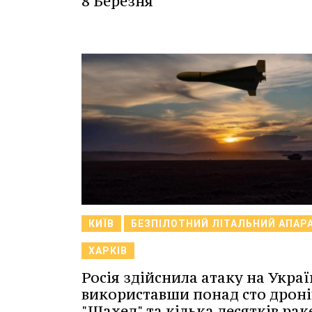
8 Березня
КИЇВ
БЕЗПІЛОТНИЙ ЛІТАЛЬНИЙ АПАР
ХАРКІВ
Росія здійснила атаку на Украї
використавши понад сто дроні
"Шахед" та кілька десятків рак