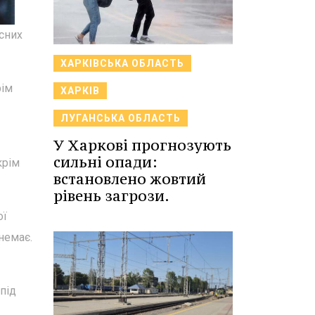
сних
ХАРКІВСЬКА ОБЛАСТЬ
рім
ХАРКІВ
ЛУГАНСЬКА ОБЛАСТЬ
У Харкові прогнозують
сильні опади:
крім
встановлено жовтий
рівень загрози.
ої
 немає.
під