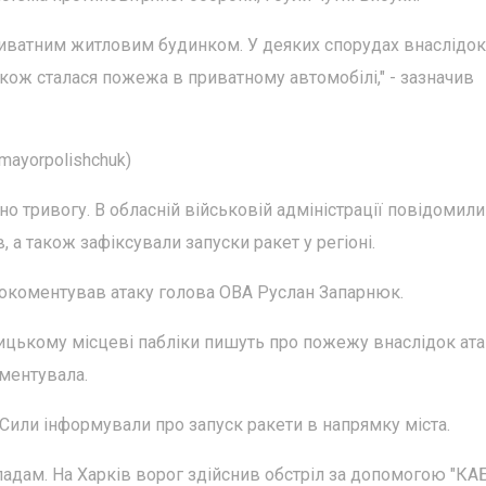
иватним житловим будинком. У деяких спорудах внаслідок
акож сталася пожежа в приватному автомобілі," - зазначив
mayorpolishchuk)
но тривогу. В обласній військовій адміністрації повідомили
 а також зафіксували запуски ракет у регіоні.
прокоментував атаку голова ОВА Руслан Запарнюк.
ицькому місцеві пабліки пишуть про пожежу внаслідок ат
оментувала.
 Сили інформували про запуск ракети в напрямку міста.
падам. На Харків ворог здійснив обстріл за допомогою "КАБі