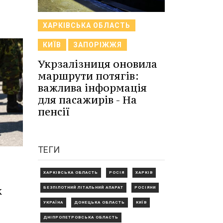
ХАРКІВСЬКА ОБЛАСТЬ
КИЇВ
ЗАПОРІЖЖЯ
Укрзалізниця оновила
маршрути потягів:
важлива інформація
для пасажирів - На
пенсії
ТЕГИ
ХАРКІВСЬКА ОБЛАСТЬ
РОСІЯ
ХАРКІВ
к
БЕЗПІЛОТНИЙ ЛІТАЛЬНИЙ АПАРАТ
РОСІЯНИ
УКРАЇНА
ДОНЕЦЬКА ОБЛАСТЬ
КИЇВ
ДНІПРОПЕТРОВСЬКА ОБЛАСТЬ