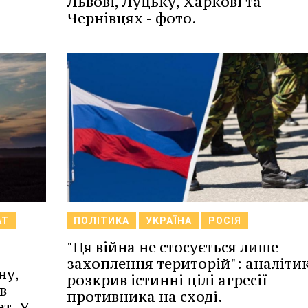
Львові, Луцьку, Харкові та
Чернівцях - фото.
АТ
ПОЛІТИКА
УКРАЇНА
РОСІЯ
"Ця війна не стосується лише
захоплення територій": аналіти
ну,
розкрив істинні цілі агресії
в
противника на сході.
ет. У