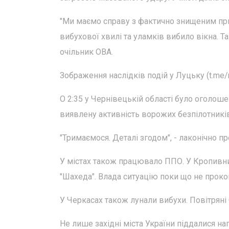
"Ми маємо справу з фактично знищеним пр
вибухової хвилі та уламків вибило вікна. Т
очільник ОВА.
Зображення наслідків подій у Луцьку (t.me/
О 2:35 у Чернівецькій області було оголоше
виявлену активність ворожих безпілотників,
"Тримаємося. Деталі згодом", - лаконічно 
У містах також працювало ППО. У Кропивн
"Шахеда". Влада ситуацію поки що не прок
У Черкасах також лунали вибухи. Повітряні
Не лише західні міста України піддалися на