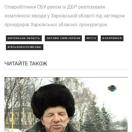
Співробітники СБУ разом із ДБР реалізували
комплексні заходи у Харківській області під наглядом
прокурорів Харківської обласної прокуратури.
ХАРКІВСЬКА ОБЛАСТЬ
ЗБРОЙНІ СИЛИ УКРАЇНИ
МІСТО
БОЄПРИПАСИ
ВІЙСЬКОВОСЛУЖБОВЦІ
ЧИТАЙТЕ ТАКОЖ