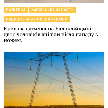
ПОЛІТИКА
ХАРКІВСЬКА ОБЛАСТЬ
НАЦІОНАЛЬНА ПОЛІЦІЯ УКРАЇНИ
Кривава сутичка на Балаклійщині:
двоє чоловіків вціліли після нападу з
ножем.