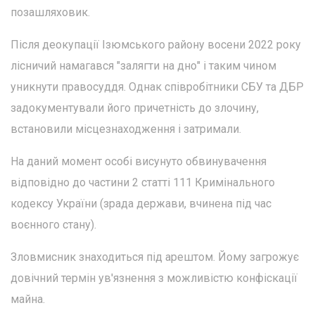
позашляховик.
Після деокупації Ізюмського району восени 2022 року
лісничий намагався "залягти на дно" і таким чином
уникнути правосуддя. Однак співробітники СБУ та ДБР
задокументували його причетність до злочину,
встановили місцезнаходження і затримали.
На даний момент особі висунуто обвинувачення
відповідно до частини 2 статті 111 Кримінального
кодексу України (зрада держави, вчинена під час
воєнного стану).
Зловмисник знаходиться під арештом. Йому загрожує
довічний термін ув'язнення з можливістю конфіскації
майна.