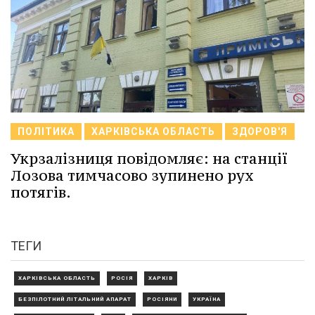
ПОЛІТИКА
ХАРКІВСЬКА ОБЛАСТЬ
ЗДОРОВ'Я
Укрзалізниця повідомляє: на станції
Лозова тимчасово зупинено рух
потягів.
ТЕГИ
ХАРКІВСЬКА ОБЛАСТЬ
РОСІЯ
ХАРКІВ
БЕЗПІЛОТНИЙ ЛІТАЛЬНИЙ АПАРАТ
РОСІЯНИ
УКРАЇНА