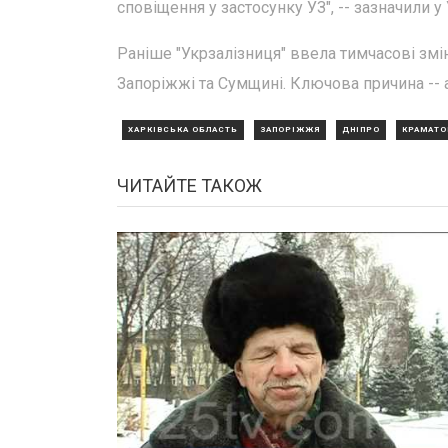
сповіщення у застосунку УЗ", -- зазначили у 
Раніше "Укрзалізниця" ввела тимчасові змін
Запоріжжі та Сумщині. Ключова причина -- 
ХАРКІВСЬКА ОБЛАСТЬ
ЗАПОРІЖЖЯ
ДНІПРО
КРАМАТО
ЧИТАЙТЕ ТАКОЖ