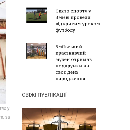
Свято спорту у
Змієві провели
відкритим уроком
футболу
Зміївський
краєзнавчий
музей отримав
подарунки на
своє день
народження
СВІЖІ ПУБЛІКАЦІЇ
тях у
а, за