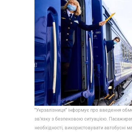
"Укрзалізниця" інформує про введення обме
зв'язку з безпековою ситуацією. Пасажира
необхідності, використовувати автобусні ма