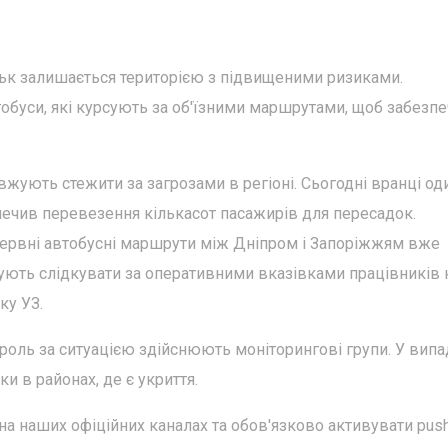
ськ залишається територією з підвищеними ризиками.
уси, які курсують за об'їзними маршрутами, щоб забезпе
жують стежити за загрозами в регіоні. Сьогодні вранці од
печив перевезення кількасот пасажирів для пересадок.
езервні автобусні маршрути між Дніпром і Запоріжжям вже
ють слідкувати за оперативними вказівками працівників 
ку УЗ.
роль за ситуацією здійснюють моніторингові групи. У випа
и в районах, де є укриття.
а наших офіційних каналах та обов'язково активувати pus