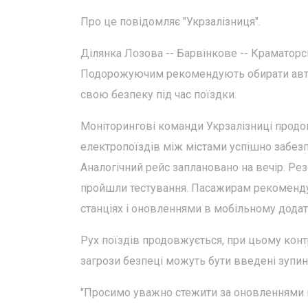
Про це повідомляє "Укрзалізниця".
Ділянка Лозова -- Барвінкове -- Краматор
Подорожуючим рекомендують обирати автоб
свою безпеку під час поїздки.
Моніторингові команди Укрзалізниці продов
електропоїздів між містами успішно забез
Аналогічний рейс заплановано на вечір. Р
пройшли тестування. Пасажирам рекоменду
станціях і оновленнями в мобільному додат
Рух поїздів продовжується, при цьому конт
загрози безпеці можуть бути введені зупинк
"Просимо уважно стежити за оновленнями н