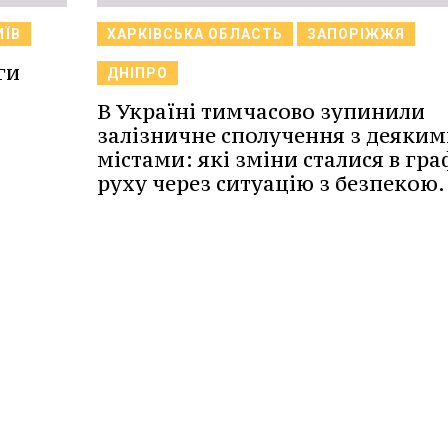
ИЇВ
ХАРКІВСЬКА ОБЛАСТЬ
ЗАПОРІЖЖЯ
ги
ДНІПРО
В Україні тимчасово зупинили
залізничне сполучення з деяким
містами: які зміни сталися в гра
руху через ситуацію з безпекою.