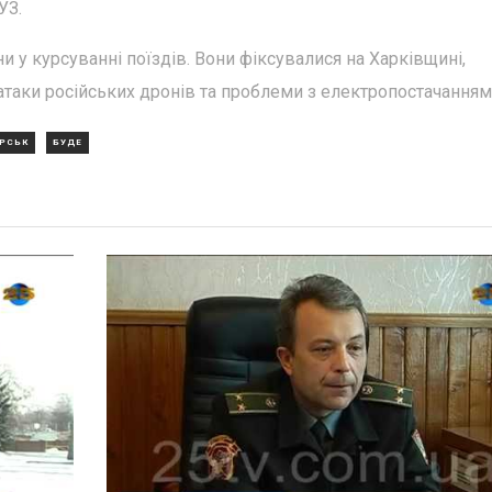
УЗ.
и у курсуванні поїздів. Вони фіксувалися на Харківщині,
атаки російських дронів та проблеми з електропостачанням
РСЬК
БУДЕ