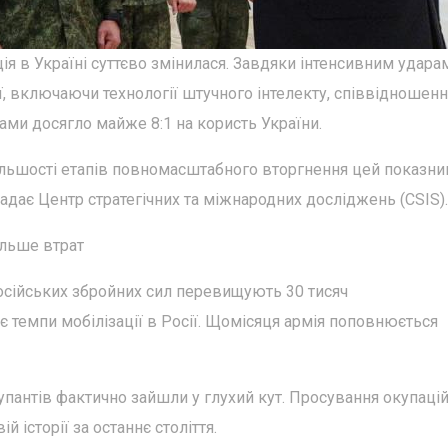
ія в Україні суттєво змінилася. Завдяки інтенсивним удара
ії, включаючи технології штучного інтелекту, співвідношен
ами досягло майже 8:1 на користь України.
більшості етапів повномасштабного вторгнення цей показни
адає Центр стратегічних та міжнародних досліджень (CSIS).
більше втрат
осійських збройних сил перевищують 30 тисяч
 темпи мобілізації в Росії. Щомісяця армія поповнюється
купантів фактично зайшли у глухий кут. Просування окупаці
й історії за останнє століття.