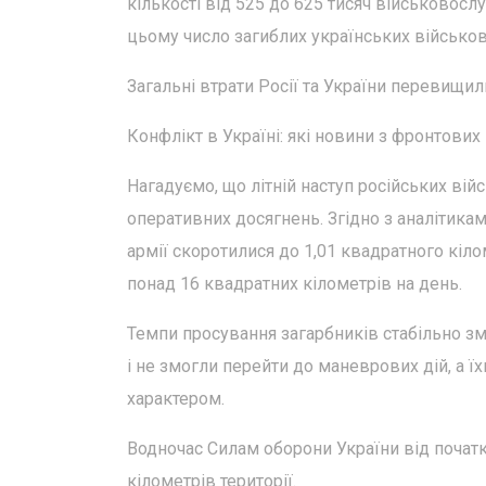
кількості від 525 до 625 тисяч військовосл
цьому число загиблих українських військов
Загальні втрати Росії та України перевищил
Конфлікт в Україні: які новини з фронтових
Нагадуємо, що літній наступ російських вій
оперативних досягнень. Згідно з аналітикам
армії скоротилися до 1,01 квадратного кіло
понад 16 квадратних кілометрів на день.
Темпи просування загарбників стабільно зм
і не змогли перейти до маневрових дій, а 
характером.
Водночас Силам оборони України від почат
кілометрів території.