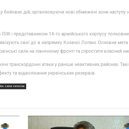
 бойових дій, організовуючи нові обмежені зони наступу 
и ISW і представником 14-го армійського корпусу полковн
ивізують свої дії в напрямку Козачої Лопані. Основна мета 
раїнські сили на північному фронті та спростити власний на
ні транскордонні атаки у раніше неактивних районах. Такі 
екту та відволікання українських резервів.
НІ СИЛИ УКРАЇНИ