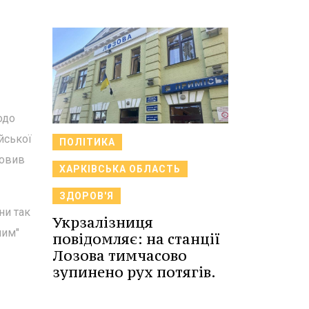
одо
йської
ПОЛІТИКА
новив
ХАРКІВСЬКА ОБЛАСТЬ
ЗДОРОВ'Я
ни так
Укрзалізниця
чим"
повідомляє: на станції
Лозова тимчасово
зупинено рух потягів.