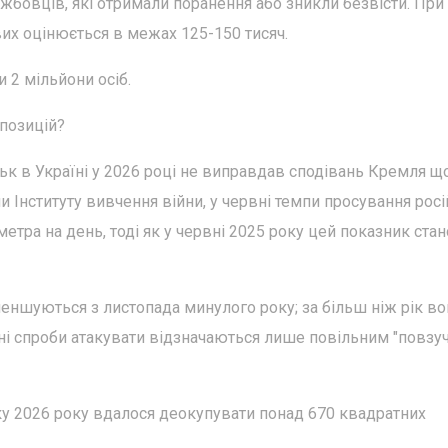
ужбовців, які отримали поранення або зникли безвісти. При
их оцінюється в межах 125-150 тисяч.
и 2 мільйони осіб.
 позицій?
ськ в Україні у 2026 році не виправдав сподівань Кремля щ
и Інституту вивчення війни, у червні темпи просування росі
метра на день, тоді як у червні 2025 року цей показник ста
еншуються з листопада минулого року; за більш ніж рік во
їхні спроби атакувати відзначаються лише повільним "повзу
ку 2026 року вдалося деокупувати понад 670 квадратних