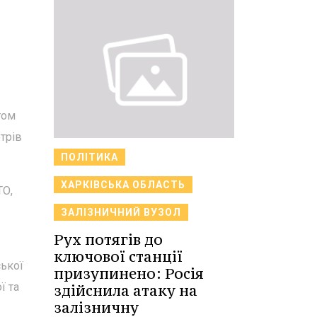
гом
трів
ПОЛІТИКА
ХАРКІВСЬКА ОБЛАСТЬ
ТО,
ЗАЛІЗНИЧНИЙ ВУЗОЛ
Рух потягів до
ключової станції
ської
призупинено: Росія
ї та
здійснила атаку на
залізничну