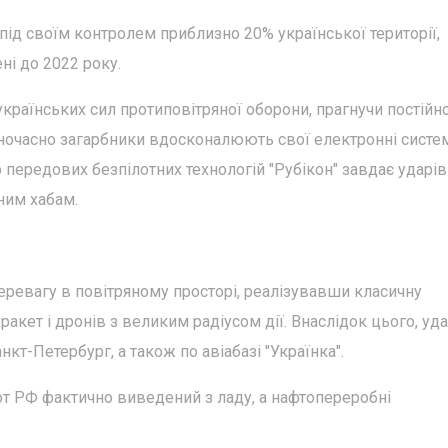
під своїм контролем приблизно 20% української території,
ні до 2022 року.
країнських сил протиповітряної оборони, прагнучи постійн
дночасно загарбники вдосконалюють свої електронні систе
 передових безпілотних технологій "Рубікон" завдає ударів
ним хабам.
перевагу в повітряному просторі, реалізувавши класичну
ракет і дронів з великим радіусом дії. Внаслідок цього, уд
кт-Петербург, а також по авіабазі "Українка".
от РФ фактично виведений з ладу, а нафтопереробні