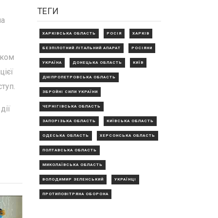
ТЕГИ
на
ХАРКІВСЬКА ОБЛАСТЬ
РОСІЯ
ХАРКІВ
БЕЗПІЛОТНИЙ ЛІТАЛЬНИЙ АПАРАТ
РОСІЯНИ
иком
УКРАЇНА
ДОНЕЦЬКА ОБЛАСТЬ
КИЇВ
цієї
ДНІПРОПЕТРОВСЬКА ОБЛАСТЬ
ступ.
ЗБРОЙНІ СИЛИ УКРАЇНИ
ЧЕРНІГІВСЬКА ОБЛАСТЬ
дії
ЗАПОРІЗЬКА ОБЛАСТЬ
КИЇВСЬКА ОБЛАСТЬ
ОДЕСЬКА ОБЛАСТЬ
ХЕРСОНСЬКА ОБЛАСТЬ
ПОЛТАВСЬКА ОБЛАСТЬ
МИКОЛАЇВСЬКА ОБЛАСТЬ
ВОЛОДИМИР ЗЕЛЕНСЬКИЙ
УКРАЇНЦІ
ПРОТИПОВІТРЯНА ОБОРОНА