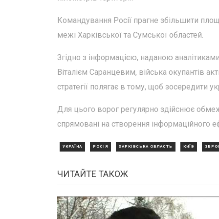
Командування Росії прагне збільшити площу
межі Харківської та Сумської областей.
Згідно з інформацією, наданою аналітикам
Віталієм Саранцевим, війська окупантів акт
стратегії полягає в тому, щоб зосередити ук
Для цього ворог регулярно здійснює обмеже
спрямовані на створення інформаційного еф
УКРАЇНА
РОСІЯ
ХАРКІВСЬКА ОБЛАСТЬ
КИЇВ
ЗБРОЙ
ЧИТАЙТЕ ТАКОЖ