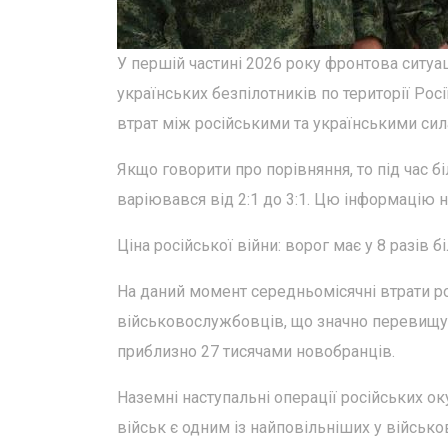
У першій частині 2026 року фронтова ситуац
українських безпілотників по території Рос
втрат між російськими та українськими сил
Якщо говорити про порівняння, то під час 
варіювався від 2:1 до 3:1. Цю інформацію н
Ціна російської війни: ворог має у 8 разів 
На даний момент середньомісячні втрати р
військовослужбовців, що значно перевищує
приблизно 27 тисячами новобранців.
Наземні наступальні операції російських о
військ є одним із найповільніших у військові