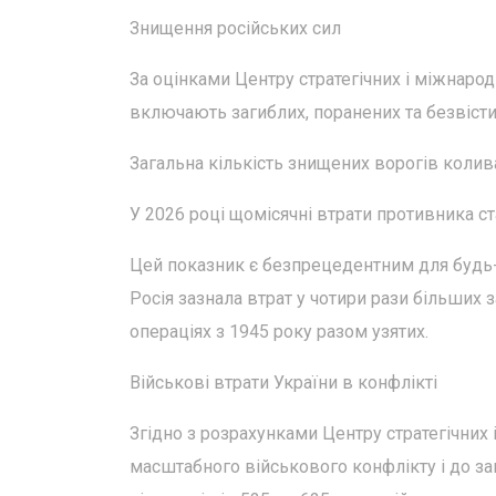
Знищення російських сил
За оцінками Центру стратегічних і міжнародн
включають загиблих, поранених та безвісти 
Загальна кількість знищених ворогів колива
У 2026 році щомісячні втрати противника с
Цей показник є безпрецедентним для будь-як
Росія зазнала втрат у чотири рази більших з
операціях з 1945 року разом узятих.
Військові втрати України в конфлікті
Згідно з розрахунками Центру стратегічних 
масштабного військового конфлікту і до з