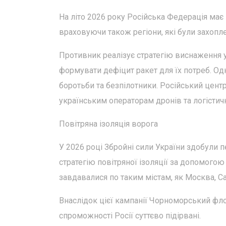
На літо 2026 року Російська Федерація має 
враховуючи також регіони, які були захопле
Противник реалізує стратегію виснаження у
формувати дефіцит ракет для їх потреб. О
боротьби та безпілотники. Російський центр
українським операторам дронів та логістич
Повітряна ізоляція ворога
У 2026 році Збройні сили України здобули 
стратегію повітряної ізоляції за допомогою 
завдавалися по таким містам, як Москва, Сан
Внаслідок цієї кампанії Чорноморський фл
спроможності Росії суттєво підірвані.