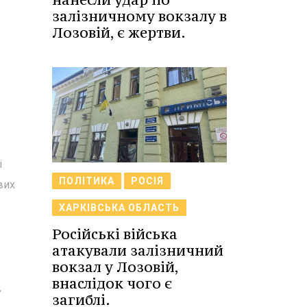
залізничному вокзалу в
Лозовій, є жертви.
і
ПОЛІТИКА
РОСІЯ
вих
ХАРКІВСЬКА ОБЛАСТЬ
Російські війська
атакували залізничний
вокзал у Лозовій,
внаслідок чого є
в
загиблі.