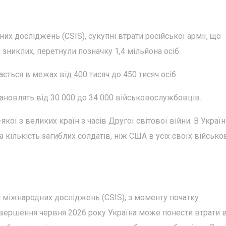
их досліджень (CSIS), сукупні втрати російської армії, що
зниклих, перетнули позначку 1,4 мільйона осіб.
ється в межах від 400 тисяч до 450 тисяч осіб.
тановлять від 30 000 до 34 000 військовослужбовців.
ої з великих країн з часів Другої світової війни. В Україн
а кількість загиблих солдатів, ніж США в усіх своїх військо
і міжнародних досліджень (CSIS), з моменту початку
авершення червня 2026 року Україна може понести втрати 