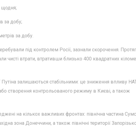
 щодня;
в за добу;
етрів за добу.
перебували під контролем Росії, зазнали скорочення. Протя
вали чисті втрати, втративши близько 400 квадратних кіломе
ції Путіна залишаються стабільними: це зниження впливу НА
 або створення контрольованого режиму в Києві, а також
реджені на кількох важливих фронтах: північна частина Сум
західна зона Донеччини, а також північні території Запорізько