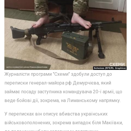
Журналісти програми "Схеми" здобули доступ до
переписки генерал-майора рф Демурчієва, який
займає посаду заступника командувача 20-ї армії, що
веде бойові дії, зокрема, на Лиманському напрямку.
У переписках він описує вбивства українських
військовополонених, зокрема випадок біля Макіївки,