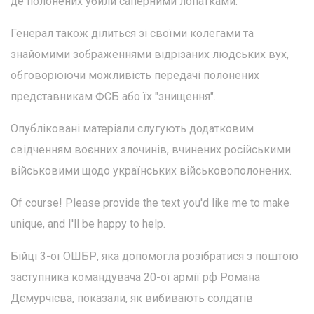
де полонених убили саперними лопатками.
Генерал також ділиться зі своїми колегами та
знайомими зображеннями відрізаних людських вух,
обговорюючи можливість передачі полонених
представникам ФСБ або їх "знищення".
Опубліковані матеріали слугують додатковим
свідченням воєнних злочинів, вчинених російськими
військовими щодо українських військовополонених.
Of course! Please provide the text you'd like me to make
unique, and I'll be happy to help.
Бійці 3-ої ОШБР, яка допомогла розібратися з поштою
заступника командувача 20-ої армії рф Романа
Дємурчієва, показали, як вибивають солдатів