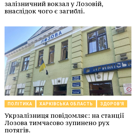
залізничний вокзал у Лозовій,
внаслідок чого є загиблі.
ПОЛІТИКА
ХАРКІВСЬКА ОБЛАСТЬ
ЗДОРОВ'Я
Укрзалізниця повідомляє: на станції
Лозова тимчасово зупинено рух
потягів.