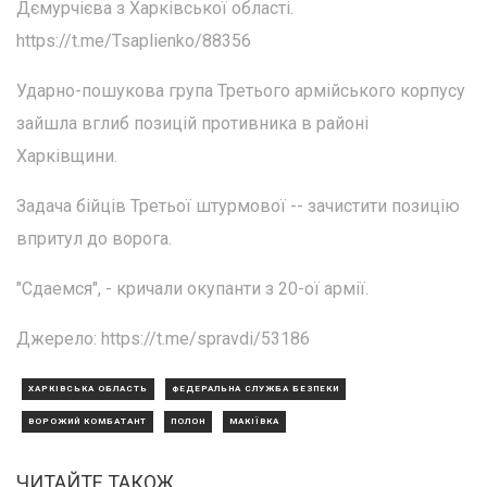
Дємурчієва з Харківської області.
https://t.me/Tsaplienko/88356
Ударно-пошукова група Третього армійського корпусу
зайшла вглиб позицій противника в районі
Харківщини.
Задача бійців Третьої штурмової -- зачистити позицію
впритул до ворога.
"Сдаемся", - кричали окупанти з 20-ої армії.
Джерело: https://t.me/spravdi/53186
ХАРКІВСЬКА ОБЛАСТЬ
ФЕДЕРАЛЬНА СЛУЖБА БЕЗПЕКИ
ВОРОЖИЙ КОМБАТАНТ
ПОЛОН
МАКІЇВКА
ЧИТАЙТЕ ТАКОЖ