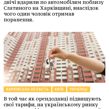
двічі вдарили по автомобілям поблизу
Слатиного на Харківщині, внаслідок
чого один чоловік отримав
поранення.
ХАРКІВСЬКА ОБЛАСТЬ
КИЇВ
УКРАЇНЦІ
В той час як орендодавці підвищують
свої тарифи, на українському ринку