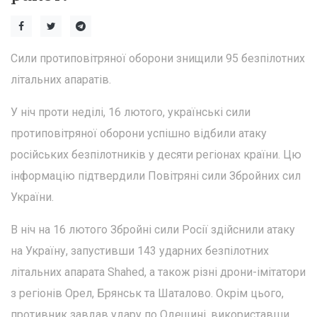
Сили протиповітряної оборони знищили 95 безпілотних
літальних апаратів.
У ніч проти неділі, 16 лютого, українські сили
протиповітряної оборони успішно відбили атаку
російських безпілотників у десяти регіонах країни. Цю
інформацію підтвердили Повітряні сили Збройних сил
України.
В ніч на 16 лютого Збройні сили Росії здійснили атаку
на Україну, запустивши 143 ударних безпілотних
літальних апарата Shahed, а також різні дрони-імітатори
з регіонів Орел, Брянськ та Шаталово. Окрім цього,
противник завдав удару по Одещині, використавши