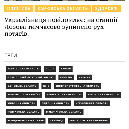
ПОЛІТИКА
ХАРКІВСЬКА ОБЛАСТЬ
ЗДОРОВ'Я
Укрзалізниця повідомляє: на станції
Лозова тимчасово зупинено рух
потягів.
ТЕГИ
ХАРКІВСЬКА ОБЛАСТЬ
РОСІЯ
ХАРКІВ
БЕЗПІЛОТНИЙ ЛІТАЛЬНИЙ АПАРАТ
РОСІЯНИ
УКРАЇНА
ДОНЕЦЬКА ОБЛАСТЬ
КИЇВ
ДНІПРОПЕТРОВСЬКА ОБЛАСТЬ
ЗБРОЙНІ СИЛИ УКРАЇНИ
ЧЕРНІГІВСЬКА ОБЛАСТЬ
ЗАПОРІЗЬКА ОБЛАСТЬ
КИЇВСЬКА ОБЛАСТЬ
ОДЕСЬКА ОБЛАСТЬ
ХЕРСОНСЬКА ОБЛАСТЬ
ПОЛТАВСЬКА ОБЛАСТЬ
МИКОЛАЇВСЬКА ОБЛАСТЬ
ВОЛОДИМИР ЗЕЛЕНСЬКИЙ
УКРАЇНЦІ
ПРОТИПОВІТРЯНА ОБОРОНА