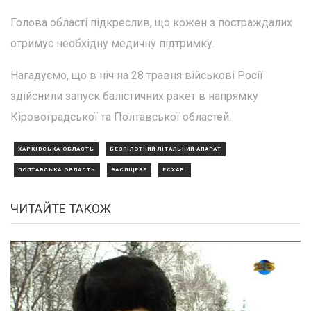
Голова області підкреслив, що кожен з постраждалих
отримує необхідну медичну підтримку.
Нагадуємо, що в ніч на 28 травня військові Росії
здійснили запуск балістичних ракет в напрямку
Кіровоградської та Полтавської областей.
ХАРКІВСЬКА ОБЛАСТЬ
БЕЗПІЛОТНИЙ ЛІТАЛЬНИЙ АПАРАТ
ПОЛТАВСЬКА ОБЛАСТЬ
ВАСИЩЕВЕ
ЕСХАР.
ЧИТАЙТЕ ТАКОЖ