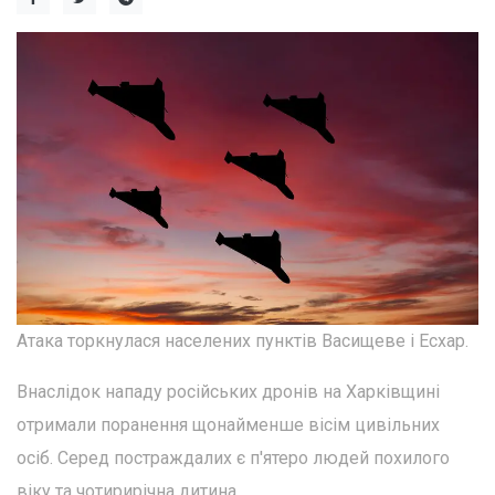
Атака торкнулася населених пунктів Васищеве і Есхар.
Внаслідок нападу російських дронів на Харківщині
отримали поранення щонайменше вісім цивільних
осіб. Серед постраждалих є п'ятеро людей похилого
віку та чотирирічна дитина.