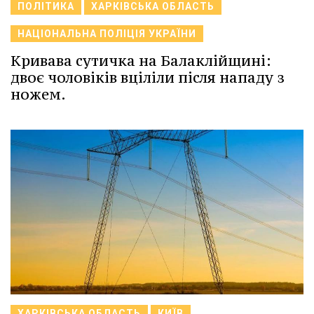
ПОЛІТИКА
ХАРКІВСЬКА ОБЛАСТЬ
НАЦІОНАЛЬНА ПОЛІЦІЯ УКРАЇНИ
Кривава сутичка на Балаклійщині:
двоє чоловіків вціліли після нападу з
ножем.
ХАРКІВСЬКА ОБЛАСТЬ
КИЇВ