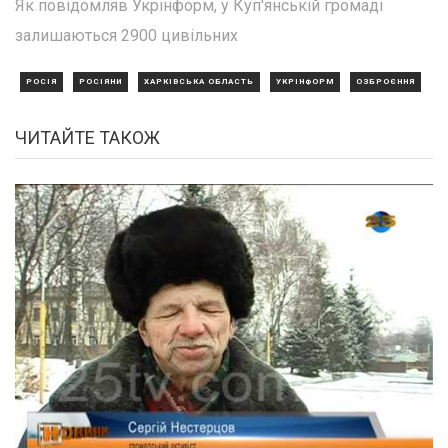
Як повідомляв Укрінформ, у Куп'янській громаді
залишаються 2900 цивільних
РОСІЯ
РОСІЯНИ
ХАРКІВСЬКА ОБЛАСТЬ
УКРІНФОРМ
ОЗБРОЄННЯ
ЧИТАЙТЕ ТАКОЖ