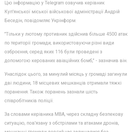
Цю інформацію у Telegram озвучив керівник
Куп'янської міської військової адміністрації Андрій
Беседін, повідомляє Укрінформ.
"Тільки у лютому противник здійснив більше 4500 атак
по території громади, використовуючи різні види
озброєння, серед яких 116 були проведені з
допомогою керованих авіаційних бомб," - зазначив він.
Унаслідок цього, за минулий місяць у громаді загинули
дві людини, 18 місцевих мешканців отримали тяжкі
поранення. Також поранень зазнали шість
співробітників поліції.
За словами керівника МВА, через складну безпекову
ситуацію, пов'язану з обстрілами та атаками дронів,
мешканці громади довгий час залишалися без