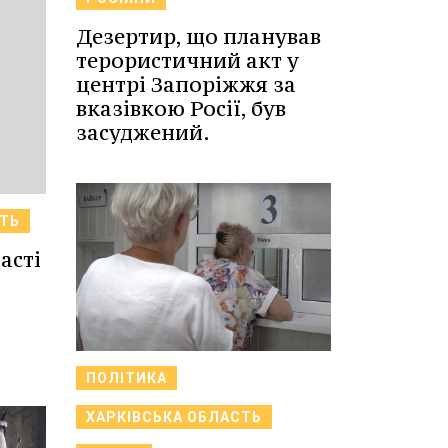
Дезертир, що планував
терористичний акт у
центрі Запоріжжя за
вказівкою Росії, був
засуджений.
ТЬ
асті
ПОЛІТИКА
ХАРКІВСЬКА ОБЛАСТЬ