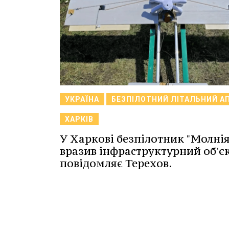
УКРАЇНА
БЕЗПІЛОТНИЙ ЛІТАЛЬНИЙ А
ХАРКІВ
У Харкові безпілотник "Молнія
вразив інфраструктурний об'єк
повідомляє Терехов.