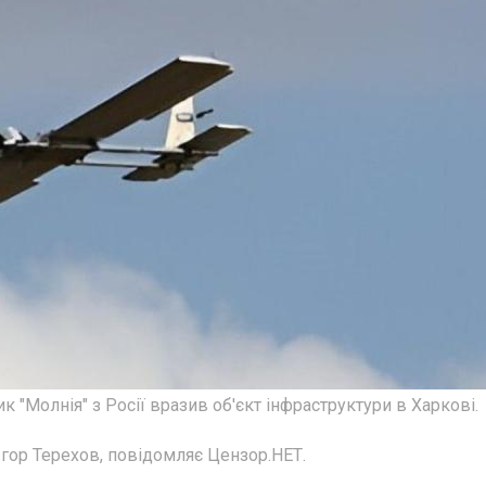
ник "Молнія" з Росії вразив об'єкт інфраструктури в Харкові.
ор Терехов, повідомляє Цензор.НЕТ.