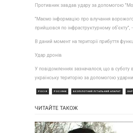
Противник завдав удару за допомогою "Мол
"Маємо інформацію про влучання ворожого 
прийшовся по інфраструктурному обʼєкту", -
В даний момент на території прибуття функц
Удар дронів
У повідомленнях зазначалося, що в суботу вв
українську територію за допомогою ударних
РОСІЯ
РОСІЯНИ
БЕЗПІЛОТНИЙ ЛІТАЛЬНИЙ АПАРАТ
ХАР
ЧИТАЙТЕ ТАКОЖ