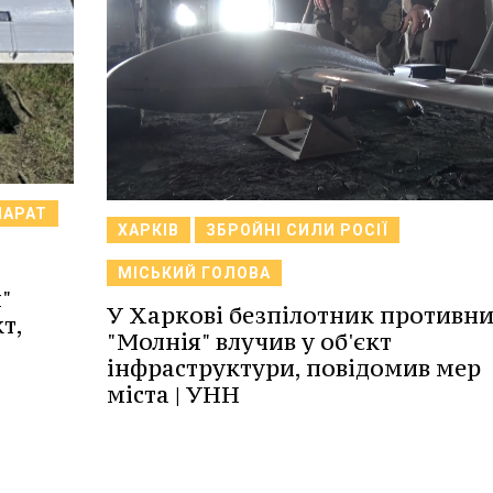
ПАРАТ
ХАРКІВ
ЗБРОЙНІ СИЛИ РОСІЇ
МІСЬКИЙ ГОЛОВА
"
У Харкові безпілотник противн
т,
"Молнія" влучив у об'єкт
інфраструктури, повідомив мер
міста | УНН