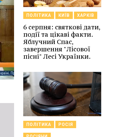
ПОЛІТИКА
КИЇВ
ХАРКІВ
6 серпня: святкові дати,
події та цікаві факти.
Яблучний Спас,
завершення "Лісової
пісні" Лесі Українки.
ПОЛІТИКА
РОСІЯ
РОСІЯНИ