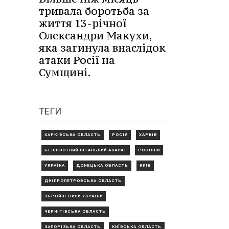
тривала боротьба за
життя 13-річної
Олександри Макухи,
яка загинула внаслідок
атаки Росії на
Сумщині.
ТЕГИ
ХАРКІВСЬКА ОБЛАСТЬ
РОСІЯ
ХАРКІВ
БЕЗПІЛОТНИЙ ЛІТАЛЬНИЙ АПАРАТ
РОСІЯНИ
УКРАЇНА
ДОНЕЦЬКА ОБЛАСТЬ
КИЇВ
ДНІПРОПЕТРОВСЬКА ОБЛАСТЬ
ЗБРОЙНІ СИЛИ УКРАЇНИ
ЧЕРНІГІВСЬКА ОБЛАСТЬ
ЗАПОРІЗЬКА ОБЛАСТЬ
КИЇВСЬКА ОБЛАСТЬ