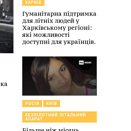
ХАРКІВ
Гуманітарна підтримка
для літніх людей у
Харківському регіоні:
які можливості
доступні для українців.
ика
РОСІЯ
КИЇВ
БЕЗПІЛОТНИЙ ЛІТАЛЬНИЙ
АПАРАТ
Більше ніж місяць