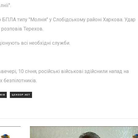
нії".
БПЛА типу "Молнія" у Слобідському районі Харкова. Удар
 розповів Терехов.
іонують всі необхідні служби.
ечері, 10 січня, російські військові здійснили напад на
 безпілотників.
КІВ
ЦЕНЗОР.НЕТ