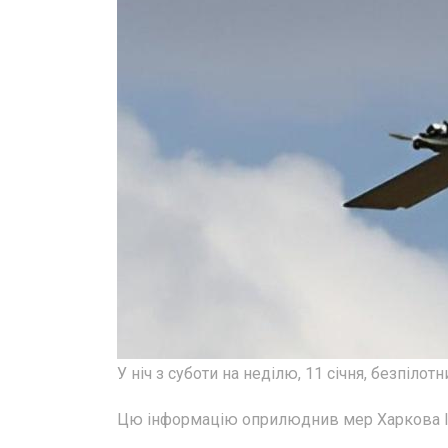
У ніч з суботи на неділю, 11 січня, безпілот
Цю інформацію оприлюднив мер Харкова Іг