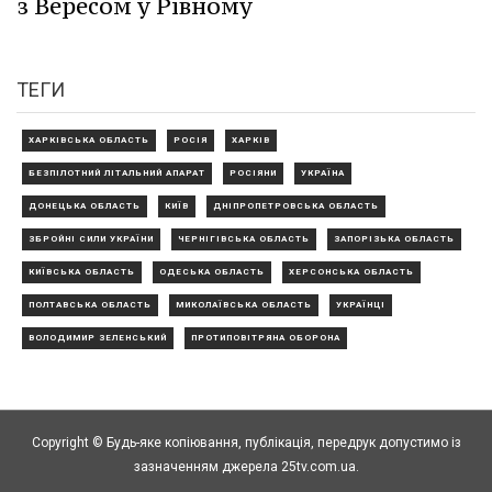
з Вересом у Рівному
ТЕГИ
ХАРКІВСЬКА ОБЛАСТЬ
РОСІЯ
ХАРКІВ
БЕЗПІЛОТНИЙ ЛІТАЛЬНИЙ АПАРАТ
РОСІЯНИ
УКРАЇНА
ДОНЕЦЬКА ОБЛАСТЬ
КИЇВ
ДНІПРОПЕТРОВСЬКА ОБЛАСТЬ
ЗБРОЙНІ СИЛИ УКРАЇНИ
ЧЕРНІГІВСЬКА ОБЛАСТЬ
ЗАПОРІЗЬКА ОБЛАСТЬ
КИЇВСЬКА ОБЛАСТЬ
ОДЕСЬКА ОБЛАСТЬ
ХЕРСОНСЬКА ОБЛАСТЬ
ПОЛТАВСЬКА ОБЛАСТЬ
МИКОЛАЇВСЬКА ОБЛАСТЬ
УКРАЇНЦІ
ВОЛОДИМИР ЗЕЛЕНСЬКИЙ
ПРОТИПОВІТРЯНА ОБОРОНА
Copyright © Будь-яке копiювання, публiкацiя, передрук допустимо із
зазначенням джерела 25tv.com.ua.