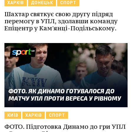
ХАРКІВ
ДОНЕЦЬК
СПОРТ
Шахтар святкує свою другу підряд
перемогу в УПЛ, здолавши команду
Епіцентр у Кам'янці-Подільському.
КИЇВ
ХАРКІВ
СПОРТ
ФОТО. Підготовка Динамо до гри УПЛ