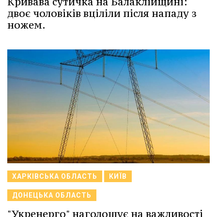
Кривава сутичка на Балаклійщині:
двоє чоловіків вціліли після нападу з
ножем.
ХАРКІВСЬКА ОБЛАСТЬ
КИЇВ
ДОНЕЦЬКА ОБЛАСТЬ
"Укренерго" наголошує на важливості