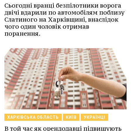
Сьогодні вранці безпілотники ворога
двічі вдарили по автомобілям поблизу
Слатиного на Харківщині, внаслідок
чого один чоловік отримав
поранення.
ХАРКІВСЬКА ОБЛАСТЬ
КИЇВ
УКРАЇНЦІ
В той час як орендодавці підвищують