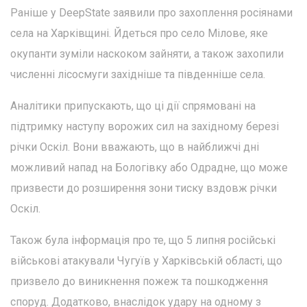
Раніше у DeepState заявили про захоплення росіянами
села на Харківщині. Йдеться про село Мілове, яке
окупанти зуміли наскоком зайняти, а також захопили
численні лісосмуги західніше та південніше села.
Аналітики припускають, що ці дії спрямовані на
підтримку наступу ворожих сил на західному березі
річки Оскіл. Вони вважають, що в найближчі дні
можливий напад на Бологівку або Одрадне, що може
призвести до розширення зони тиску вздовж річки
Оскіл.
Також була інформація про те, що 5 липня російські
військові атакували Чугуїв у Харківській області, що
призвело до виникнення пожеж та пошкодження
споруд. Додатково, внаслідок удару на одному з