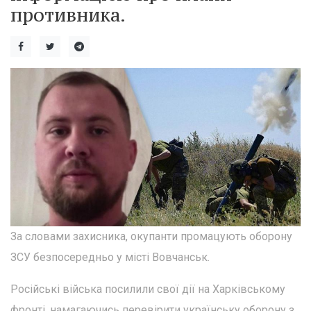
противника.
За словами захисника, окупанти промацують оборону
ЗСУ безпосередньо у місті Вовчанськ.
Російські війська посилили свої дії на Харківському
фронті, намагаючись перевірити українську оборону з