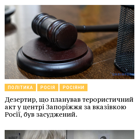
ПОЛІТИКА
РОСІЯ
РОСІЯНИ
Дезертир, що планував терористичний
акт у центрі Запоріжжя за вказівкою
Росії, був засуджений.