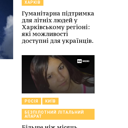
ХАРКІВ
Гуманітарна підтримка
для літніх людей у
Харківському регіоні:
які можливості
доступні для українців.
РОСІЯ
КИЇВ
БЕЗПІЛОТНИЙ ЛІТАЛЬНИЙ
АПАРАТ
Більше ніж місяць