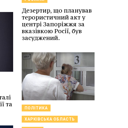
Дезертир, що планував
терористичний акт у
центрі Запоріжжя за
вказівкою Росії, був
засуджений.
8
талі
ї та
ПОЛІТИКА
ХАРКІВСЬКА ОБЛАСТЬ