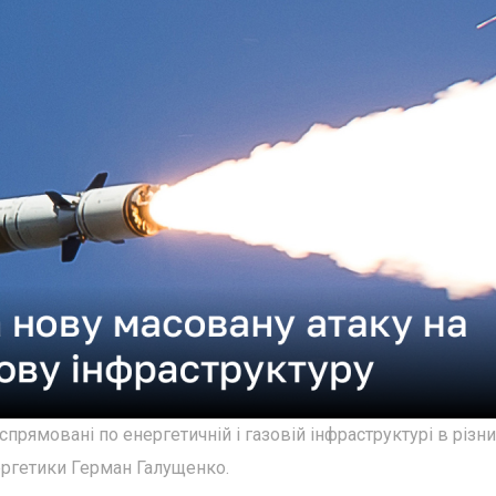
прямовані по енергетичній і газовій інфраструктурі в різн
нергетики Герман Галущенко.