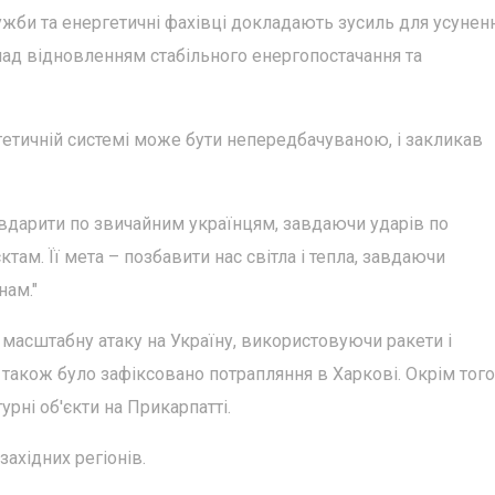
лужби та енергетичні фахівці докладають зусиль для усунен
 над відновленням стабільного енергопостачання та
гетичній системі може бути непередбачуваною, і закликав
е вдарити по звичайним українцям, завдаючи ударів по
ктам. Її мета – позбавити нас світла і тепла, завдаючи
нам."
ла масштабну атаку на Україну, використовуючи ракети і
а також було зафіксовано потрапляння в Харкові. Окрім того
рні об'єкти на Прикарпатті.
західних регіонів.