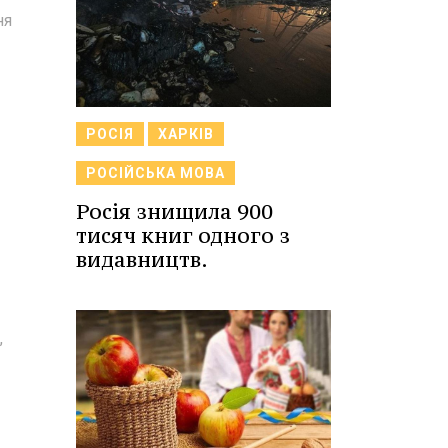
ня
РОСІЯ
ХАРКІВ
РОСІЙСЬКА МОВА
Росія знищила 900
тисяч книг одного з
видавництв.
,