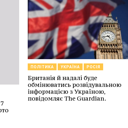
ПОЛІТИКА
УКРАЇНА
РОСІЯ
Британія й надалі буде
обмінюватись розвідувальною
інформацією з Україною,
повідомляє The Guardian.
 7
рто