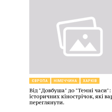
ЄВРОПА
НІМЕЧЧИНА
ХАРКІВ
Від "Довбуша" до "Темні часи":
історичних кінострічок, які ва
переглянути.