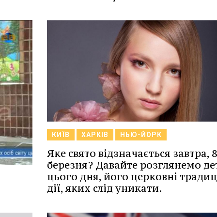
КИЇВ
ХАРКІВ
НЬЮ-ЙОРК
Яке свято відзначається завтра, 
березня? Давайте розглянемо де
цього дня, його церковні традиці
дії, яких слід уникати.