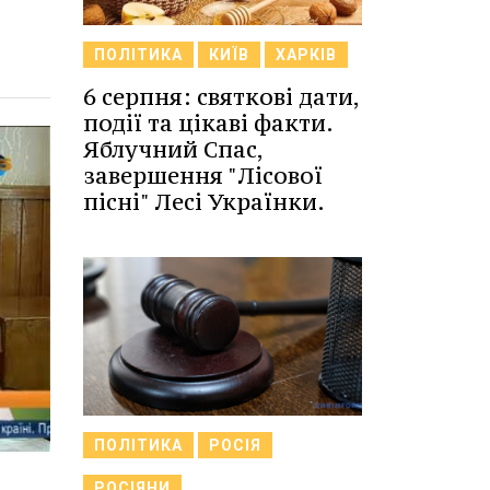
ПОЛІТИКА
КИЇВ
ХАРКІВ
6 серпня: святкові дати,
події та цікаві факти.
Яблучний Спас,
завершення "Лісової
пісні" Лесі Українки.
ПОЛІТИКА
РОСІЯ
РОСІЯНИ