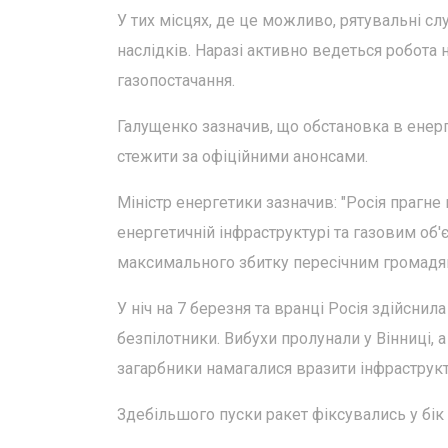
У тих місцях, де це можливо, рятувальні с
наслідків. Наразі активно ведеться робота
газопостачання.
Галущенко зазначив, що обстановка в енер
стежити за офіційними анонсами.
Міністр енергетики зазначив: "Росія прагн
енергетичній інфраструктурі та газовим об'є
максимального збитку пересічним громадя
У ніч на 7 березня та вранці Росія здійсни
безпілотники. Вибухи пролунали у Вінниці, 
загарбники намагалися вразити інфраструкту
Здебільшого пуски ракет фіксувались у бік 