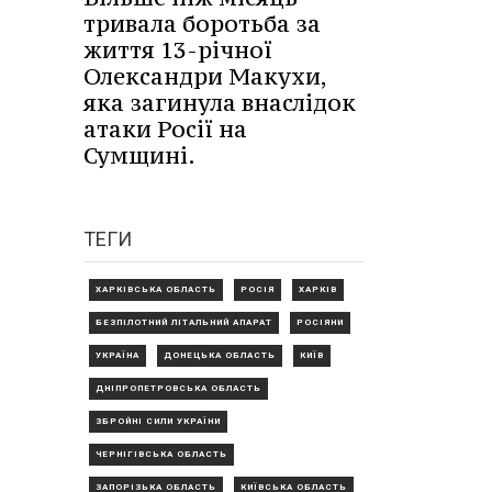
тривала боротьба за
життя 13-річної
Олександри Макухи,
яка загинула внаслідок
атаки Росії на
Сумщині.
ТЕГИ
ХАРКІВСЬКА ОБЛАСТЬ
РОСІЯ
ХАРКІВ
БЕЗПІЛОТНИЙ ЛІТАЛЬНИЙ АПАРАТ
РОСІЯНИ
УКРАЇНА
ДОНЕЦЬКА ОБЛАСТЬ
КИЇВ
ДНІПРОПЕТРОВСЬКА ОБЛАСТЬ
ЗБРОЙНІ СИЛИ УКРАЇНИ
ЧЕРНІГІВСЬКА ОБЛАСТЬ
ЗАПОРІЗЬКА ОБЛАСТЬ
КИЇВСЬКА ОБЛАСТЬ