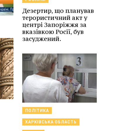
Дезертир, що планував
терористичний акт у
центрі Запоріжжя за
вказівкою Росії, був
засуджений.
ПОЛІТИКА
ХАРКІВСЬКА ОБЛАСТЬ