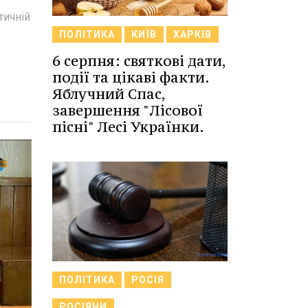
тичній
ПОЛІТИКА
КИЇВ
ХАРКІВ
6 серпня: святкові дати,
події та цікаві факти.
Яблучний Спас,
завершення "Лісової
пісні" Лесі Українки.
ПОЛІТИКА
РОСІЯ
РОСІЯНИ