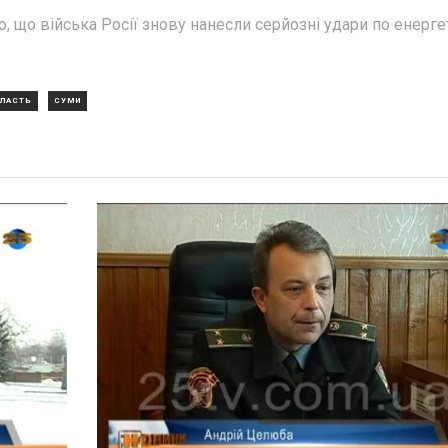
, що війська Росії знову нанесли серйозні удари по енерге
БЛАСТЬ
СУМИ