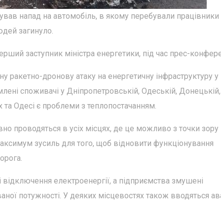
тував напад на автомобіль, в якому перебували працівники
людей загинуло.
ший заступник міністра енергетики, під час прес-конфере
ану ракетно-дронову атаку на енергетичну інфраструктуру у
млені споживачі у Дніпропетровській, Одеській, Донецькій,
ах та Одесі є проблеми з теплопостачанням.
о проводяться в усіх місцях, де це можливо з точки зору
максимум зусиль для того, щоб відновити функціонування
орога.
і відключення електроенергії, а підприємства змушені
ної потужності. У деяких місцевостях також вводяться ав