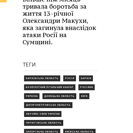
тривала боротьба за
життя 13-річної
Олександри Макухи,
яка загинула внаслідок
атаки Росії на
Сумщині.
ТЕГИ
ХАРКІВСЬКА ОБЛАСТЬ
РОСІЯ
ХАРКІВ
БЕЗПІЛОТНИЙ ЛІТАЛЬНИЙ АПАРАТ
РОСІЯНИ
УКРАЇНА
ДОНЕЦЬКА ОБЛАСТЬ
КИЇВ
ДНІПРОПЕТРОВСЬКА ОБЛАСТЬ
ЗБРОЙНІ СИЛИ УКРАЇНИ
ЧЕРНІГІВСЬКА ОБЛАСТЬ
ЗАПОРІЗЬКА ОБЛАСТЬ
КИЇВСЬКА ОБЛАСТЬ