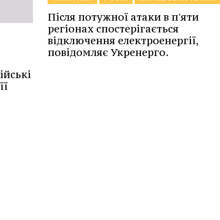
Після потужної атаки в п'яти
регіонах спостерігається
відключення електроенергії,
повідомляє Укренерго.
ійські
її