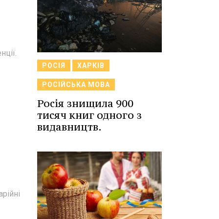
нції.
РОСІЯ
ХАРКІВ
РОСІЙСЬКА МОВА
Росія знищила 900
тисяч книг одного з
видавництв.
арійні