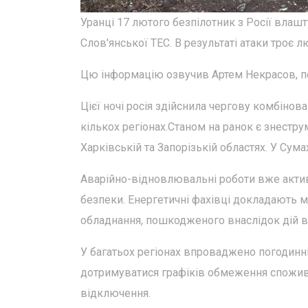
Уранці 17 лютого безпілотник з Росії влаш
Слов'янської ТЕС. В результаті атаки троє 
Цю інформацію озвучив Артем Некрасов, пер
Цієї ночі росія здійснила чергову комбінов
кількох регіонах.Станом на ранок є знестру
Харківській та Запорізькій областях. У Сум
Аварійно-відновлювальні роботи вже активн
безпеки. Енергетичні фахівці докладають 
обладнання, пошкодженого внаслідок дій в
У багатьох регіонах впроваджено погодинн
дотримуватися графіків обмеження спожива
відключення.