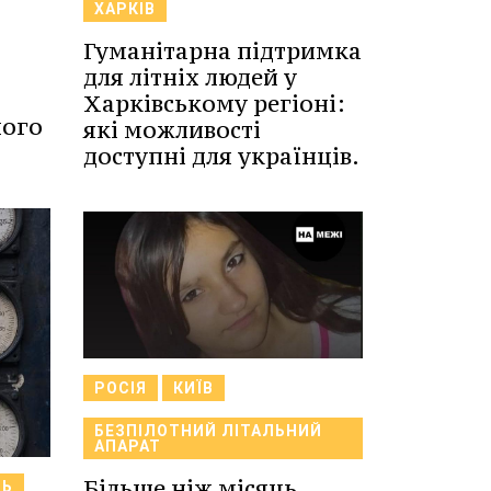
ХАРКІВ
Гуманітарна підтримка
для літніх людей у
Харківському регіоні:
чого
які можливості
доступні для українців.
РОСІЯ
КИЇВ
БЕЗПІЛОТНИЙ ЛІТАЛЬНИЙ
АПАРАТ
Більше ніж місяць
ТЬ