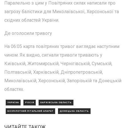
Паралельно з цим у Повітряних силах написали про
загрозу балістики для Миколаївської, Херсонської та
східних областей України.
Де оголосили тривогу
На 06:05 карта повітряних тривог виглядає наступним
чином. Як видно, сигнали тривоги тривають у
Київській, Житомирській, Чернігівській, Сумській,
Полтавській, Харківській, Дніпропетровській,
Миколаївській, Херсонській, Запорізькій та Донецькій
областях.
УКРАЇНА
РОСІЯ
ХАРКІВСЬКА ОБЛАСТЬ
БЕЗПІЛОТНИЙ ЛІТАЛЬНИЙ АПАРАТ
ДОНЕЦЬКА ОБЛАСТЬ
ЧИТАЙТЕ ТАКОЖ