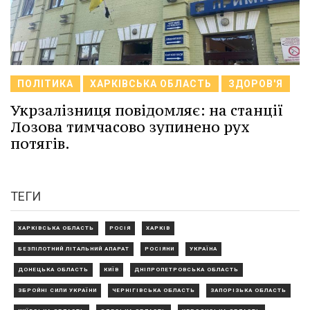
ПОЛІТИКА
ХАРКІВСЬКА ОБЛАСТЬ
ЗДОРОВ'Я
Укрзалізниця повідомляє: на станції
Лозова тимчасово зупинено рух
потягів.
ТЕГИ
ХАРКІВСЬКА ОБЛАСТЬ
РОСІЯ
ХАРКІВ
БЕЗПІЛОТНИЙ ЛІТАЛЬНИЙ АПАРАТ
РОСІЯНИ
УКРАЇНА
ДОНЕЦЬКА ОБЛАСТЬ
КИЇВ
ДНІПРОПЕТРОВСЬКА ОБЛАСТЬ
ЗБРОЙНІ СИЛИ УКРАЇНИ
ЧЕРНІГІВСЬКА ОБЛАСТЬ
ЗАПОРІЗЬКА ОБЛАСТЬ