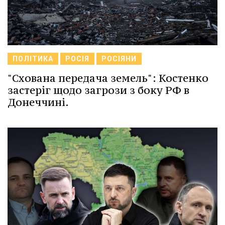
ПОЛІТИКА
РОСІЯ
РОСІЯНИ
"Схована передача земель": Костенко
застеріг щодо загрози з боку РФ в
Донеччині.