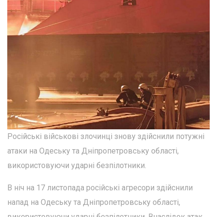
Російські військові злочинці знову здійснили потужні
атаки на Одеську та Дніпропетровську області,
використовуючи ударні безпілотники.
В ніч на 17 листопада російські агресори здійснили
напад на Одеську та Дніпропетровську області,
використовуючи ударні безпілотники. Внаслідок атак