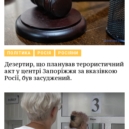
ПОЛІТИКА
РОСІЯ
РОСІЯНИ
Дезертир, що планував терористичний
акт у центрі Запоріжжя за вказівкою
Росії, був засуджений.