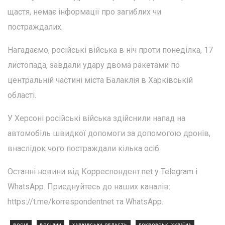
щастя, немає інформації про загиблих чи
постраждалих.
Нагадаємо, російські війська в ніч проти понеділка, 17
листопада, завдали удару двома ракетами по
центральній частині міста Балаклія в Харківській
області.
У Херсоні російські війська здійснили напад на
автомобіль швидкої допомоги за допомогою дронів,
внаслідок чого постраждали кілька осіб.
Останні новини від Корреспондент.net у Telegram і
WhatsApp. Приєднуйтесь до наших каналів:
https://t.me/korrespondentnet та WhatsApp.
РОСІЯ
РОСІЯНИ
ХАРКІВСЬКА ОБЛАСТЬ
ПОКРОВСЬК, УКРАЇНА