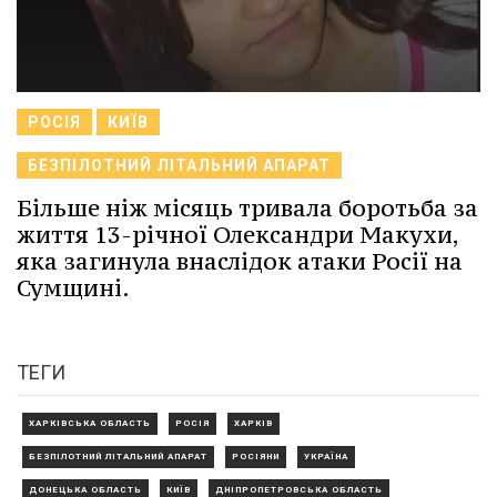
РОСІЯ
КИЇВ
БЕЗПІЛОТНИЙ ЛІТАЛЬНИЙ АПАРАТ
Більше ніж місяць тривала боротьба за
життя 13-річної Олександри Макухи,
яка загинула внаслідок атаки Росії на
Сумщині.
ТЕГИ
ХАРКІВСЬКА ОБЛАСТЬ
РОСІЯ
ХАРКІВ
БЕЗПІЛОТНИЙ ЛІТАЛЬНИЙ АПАРАТ
РОСІЯНИ
УКРАЇНА
ДОНЕЦЬКА ОБЛАСТЬ
КИЇВ
ДНІПРОПЕТРОВСЬКА ОБЛАСТЬ