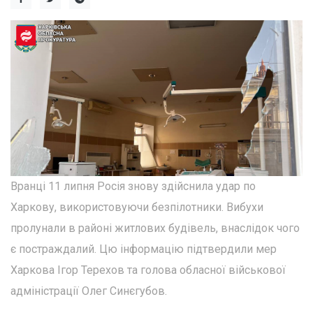
Вранці 11 липня Росія знову здійснила удар по
Харкову, використовуючи безпілотники. Вибухи
пролунали в районі житлових будівель, внаслідок чого
є постраждалий. Цю інформацію підтвердили мер
Харкова Ігор Терехов та голова обласної військової
адміністрації Олег Синєгубов.