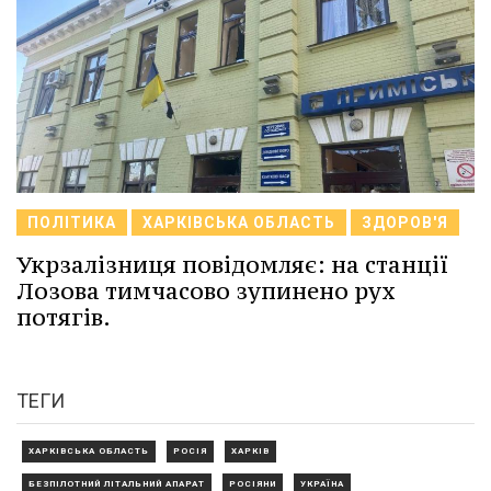
ПОЛІТИКА
ХАРКІВСЬКА ОБЛАСТЬ
ЗДОРОВ'Я
Укрзалізниця повідомляє: на станції
Лозова тимчасово зупинено рух
потягів.
ТЕГИ
ХАРКІВСЬКА ОБЛАСТЬ
РОСІЯ
ХАРКІВ
БЕЗПІЛОТНИЙ ЛІТАЛЬНИЙ АПАРАТ
РОСІЯНИ
УКРАЇНА