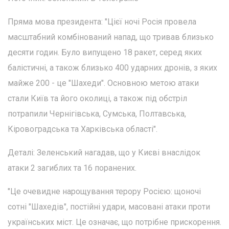
Пряма мова президента: "Цієї ночі Росія провела
масштабний комбінований напад, що тривав близько
десяти годин. Було випущено 18 ракет, серед яких
балістичні, а також близько 400 ударних дронів, з яких
майже 200 - це "Шахеди". Основною метою атаки
стали Київ та його околиці, а також під обстріл
потрапили Чернігівська, Сумська, Полтавська,
Кіровоградська та Харківська області".
Деталі: Зеленський нагадав, що у Києві внаслідок
атаки 2 загиблих та 16 поранених.
"Це очевидне нарощування терору Росією: щоночі
сотні "Шахедів", постійні удари, масовані атаки проти
українських міст. Це означає, що потрібне прискорення.