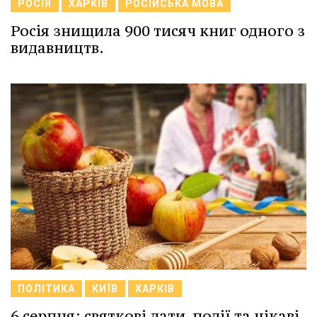
РОСІЯ
ХАРКІВ
РОСІЙСЬКА МОВА
Росія знищила 900 тисяч книг одного з
видавництв.
ПОЛІТИКА
КИЇВ
ХАРКІВ
6 серпня: святкові дати, події та цікаві