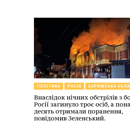
ПОЛІТИКА
РОСІЯ
ХАРКІВСЬКА ОБЛ
Внаслідок нічних обстрілів з б
Росії загинуло троє осіб, а пон
десять отримали поранення,
повідомив Зеленський.