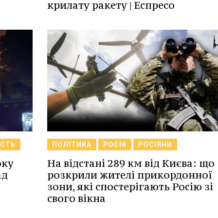
крилату ракету | Еспресо
АСТЬ
ПОЛІТИКА
РОСІЯ
РОСІЯНИ
оку
На відстані 289 км від Києва: що
ад
розкрили жителі прикордонної
зони, які спостерігають Росію зі
свого вікна