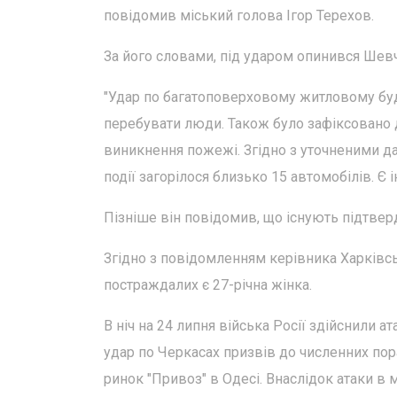
повідомив міський голова Ігор Терехов.
За його словами, під ударом опинився Шев
"Удар по багатоповерховому житловому буд
перебувати люди. Також було зафіксовано 
виникнення пожежі. Згідно з уточненими да
події загорілося близько 15 автомобілів. Є
Пізніше він повідомив, що існують підтверд
Згідно з повідомленням керівника Харківськ
постраждалих є 27-річна жінка.
В ніч на 24 липня війська Росії здійснили а
удар по Черкасах призвів до численних пор
ринок "Привоз" в Одесі. Внаслідок атаки в