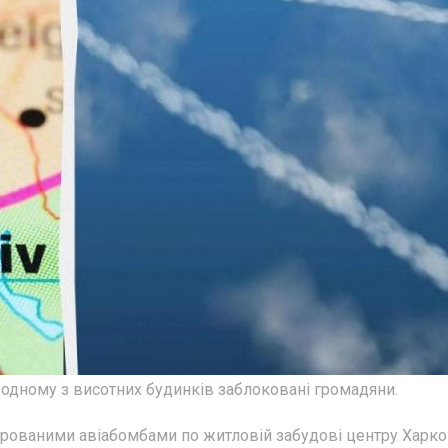
 одному з висотних будинків заблоковані громадяни.
ерованими авіабомбами по житловій забудові центру Харко