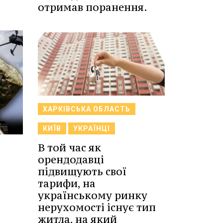
отримав поранення.
ХАРКІВСЬКА ОБЛАСТЬ
КИЇВ
УКРАЇНЦІ
В той час як
орендодавці
підвищують свої
тарифи, на
українському ринку
нерухомості існує тип
житла, на який