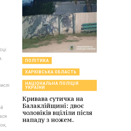
сці
в.
ПОЛІТИКА
ХАРКІВСЬКА ОБЛАСТЬ
НАЦІОНАЛЬНА ПОЛІЦІЯ
числі
УКРАЇНИ
Кривава сутичка на
Балаклійщині: двоє
ий
чоловіків вціліли після
вся
нападу з ножем.
ок,