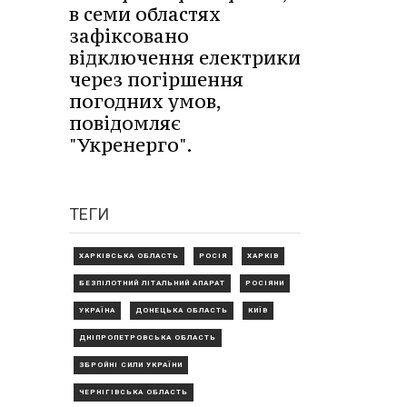
в семи областях
зафіксовано
відключення електрики
через погіршення
погодних умов,
повідомляє
"Укренерго".
ТЕГИ
ХАРКІВСЬКА ОБЛАСТЬ
РОСІЯ
ХАРКІВ
БЕЗПІЛОТНИЙ ЛІТАЛЬНИЙ АПАРАТ
РОСІЯНИ
УКРАЇНА
ДОНЕЦЬКА ОБЛАСТЬ
КИЇВ
ДНІПРОПЕТРОВСЬКА ОБЛАСТЬ
ЗБРОЙНІ СИЛИ УКРАЇНИ
ЧЕРНІГІВСЬКА ОБЛАСТЬ