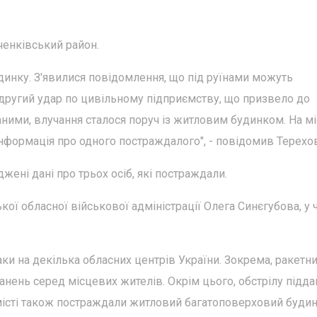
ченківський район.
инку. З'явилися повідомлення, що під руїнами можуть
другий удар по цивільному підприємству, що призвело до
ними, влучання сталося поруч із житловим будинком. На мі
 інформація про одного постраждалого", - повідомив Терехо
жені дані про трьох осіб, які постраждали.
ої обласної військової адміністрації Олега Синєгубова, у 
таки на декілька обласних центрів України. Зокрема, ракетн
анень серед місцевих жителів. Окрім цього, обстрілу підда
 місті також постраждали житловий багатоповерховий будин