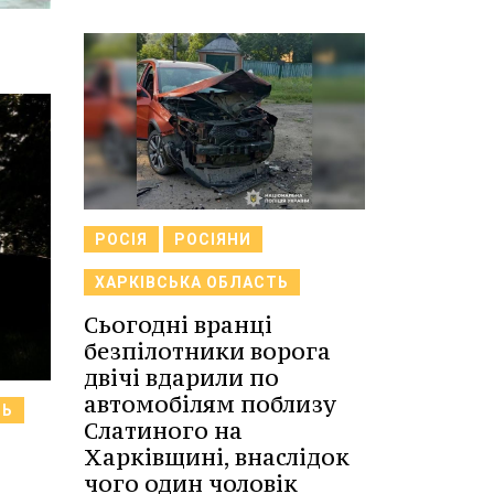
РОСІЯ
РОСІЯНИ
ХАРКІВСЬКА ОБЛАСТЬ
Сьогодні вранці
безпілотники ворога
двічі вдарили по
автомобілям поблизу
ТЬ
Слатиного на
Харківщині, внаслідок
чого один чоловік