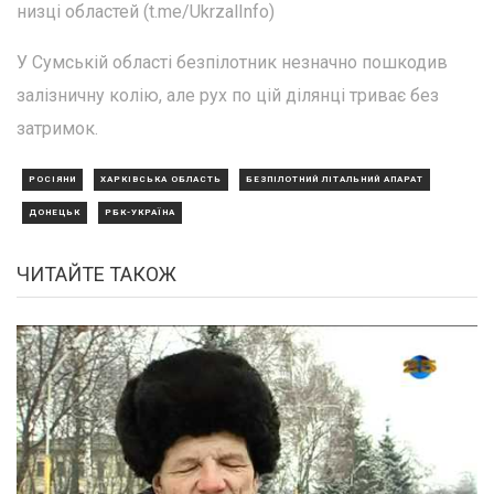
низці областей (t.me/UkrzalInfo)
У Сумській області безпілотник незначно пошкодив
залізничну колію, але рух по цій ділянці триває без
затримок.
РОСІЯНИ
ХАРКІВСЬКА ОБЛАСТЬ
БЕЗПІЛОТНИЙ ЛІТАЛЬНИЙ АПАРАТ
ДОНЕЦЬК
РБК-УКРАЇНА
ЧИТАЙТЕ ТАКОЖ