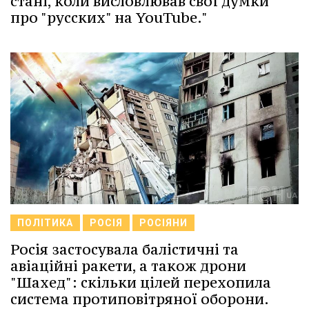
стані, коли висловлював свої думки
про "русских" на YouTube."
ПОЛІТИКА
РОСІЯ
РОСІЯНИ
Росія застосувала балістичні та
авіаційні ракети, а також дрони
"Шахед": скільки цілей перехопила
система протиповітряної оборони.