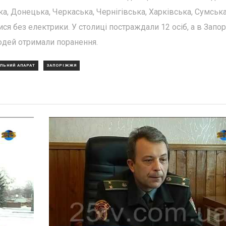
а, Донецька, Черкаська, Чернігівська, Харківська, Сумська
ся без електрики. У столиці постраждали 12 осіб, а в Запо
юдей отримали поранення.
АЛЬНИЙ АПАРАТ
ЗАПОРІЖЖЯ