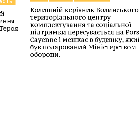
ЛАСТЬ
Колишній керівник Волинського
ій
територіального центру
ження
комплектування та соціальної
 Героя
підтримки пересувається на Por
Cayenne і мешкає в будинку, яки
був подарований Міністерством
оборони.