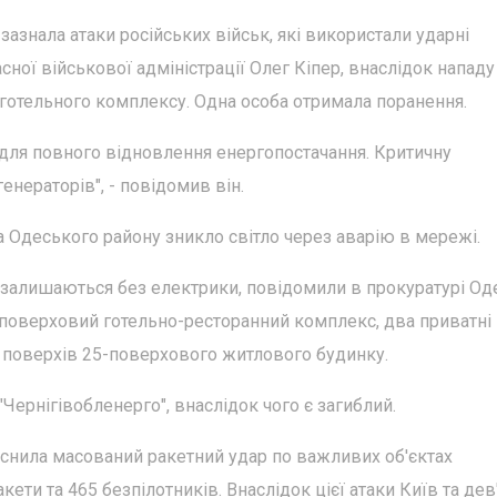
 зазнала атаки російських військ, які використали ударні
ної військової адміністрації Олег Кіпер, внаслідок нападу
 готельного комплексу. Одна особа отримала поранення.
для повного відновлення енергопостачання. Критичну
нераторів", - повідомив він.
а Одеського району зникло світло через аварію в мережі.
е залишаються без електрики, повідомили в прокуратурі Од
иповерховий готельно-ресторанний комплекс, два приватні
з поверхів 25-поверхового житлового будинку.
"Чернігівобленерго", внаслідок чого є загиблий.
ійснила масований ракетний удар по важливих об'єктах
ети та 465 безпілотників. Внаслідок цієї атаки Київ та дев