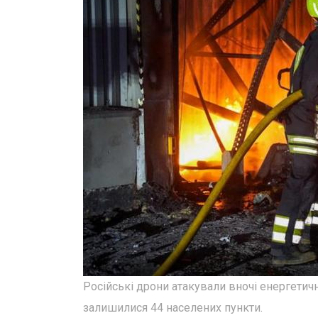
Російські дрони атакували вночі енергетичн
залишилися 44 населених пункти.