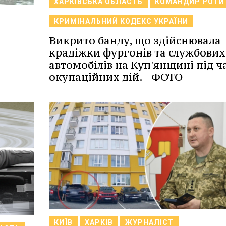
ХАРКІВСЬКА ОБЛАСТЬ
КОМАНДИР РОТИ
КРИМІНАЛЬНИЙ КОДЕКС УКРАЇНИ
Викрито банду, що здійснювала
крадіжки фургонів та службових
автомобілів на Куп'янщині під ч
окупаційних дій. - ФОТО
КИЇВ
ХАРКІВ
ЖУРНАЛІСТ