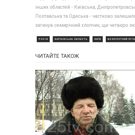
інших областей - Київська, Дніпропетровськ
Полтавська та Одеська - частково залишили
загинув семирічний хлопчик, ще четверо л
РОСІЯ
ХАРКІВСЬКА ОБЛАСТЬ
КИЇВ
БЕЗПІЛОТНИЙ ЛІТ
ЧИТАЙТЕ ТАКОЖ