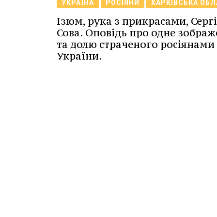
УКРАЇНА
РОСІЯНИ
ХАРКІВСЬКА ОБ
Ізюм, рука з прикрасами, Серг
Сова. Оповідь про одне зобра
та долю страченого росіянами
України.