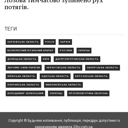
Лозова тимчасово зупинено рух
потягів.
ТЕГИ
ХАРКІВСЬКА ОБЛАСТЬ
РОСІЯ
ХАРКІВ
БЕЗПІЛОТНИЙ ЛІТАЛЬНИЙ АПАРАТ
РОСІЯНИ
УКРАЇНА
ДОНЕЦЬКА ОБЛАСТЬ
КИЇВ
ДНІПРОПЕТРОВСЬКА ОБЛАСТЬ
ЗБРОЙНІ СИЛИ УКРАЇНИ
ЧЕРНІГІВСЬКА ОБЛАСТЬ
ЗАПОРІЗЬКА ОБЛАСТЬ
КИЇВСЬКА ОБЛАСТЬ
ОДЕСЬКА ОБЛАСТЬ
ХЕРСОНСЬКА ОБЛАСТЬ
ПОЛТАВСЬКА ОБЛАСТЬ
МИКОЛАЇВСЬКА ОБЛАСТЬ
ВОЛОДИМИР ЗЕЛЕНСЬКИЙ
УКРАЇНЦІ
ПРОТИПОВІТРЯНА ОБОРОНА
Copyright © Будь-яке копiювання, публiкацiя, передрук допустимо із
зазначенням джерела 25tv.com.ua.