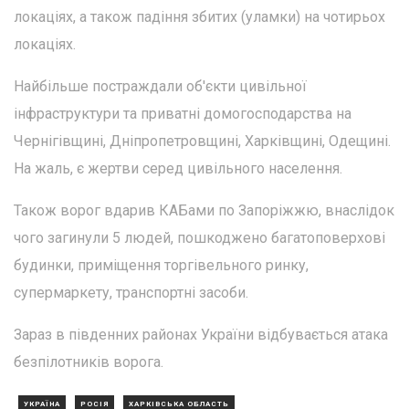
локаціях, а також падіння збитих (уламки) на чотирьох
локаціях.
Найбільше постраждали об'єкти цивільної
інфраструктури та приватні домогосподарства на
Чернігівщині, Дніпропетровщині, Харківщині, Одещині.
На жаль, є жертви серед цивільного населення.
Також ворог вдарив КАБами по Запоріжжю, внаслідок
чого загинули 5 людей, пошкоджено багатоповерхові
будинки, приміщення торгівельного ринку,
супермаркету, транспортні засоби.
Зараз в південних районах України відбувається атака
безпілотників ворога.
УКРАЇНА
РОСІЯ
ХАРКІВСЬКА ОБЛАСТЬ