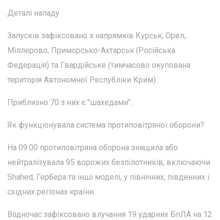
Деталі нападу
Запусків зафіксовано з напрямків Курськ, Орел,
Міллерово, Приморсько-Ахтарськ (Російська
Федерація) та Гвардійське (тимчасово окупована
територія Автономної Республіки Крим).
Приблизно 70 з них є "шахедами".
Як функціонувала система протиповітряної оборони?
На 09:00 протиповітряна оборона знищила або
нейтралізувала 95 ворожих безпілотників, включаючи
Shahed, Гербера та інші моделі, у північних, південних і
східних регіонах країни.
Водночас зафіксовано влучання 19 ударних БпЛА на 12