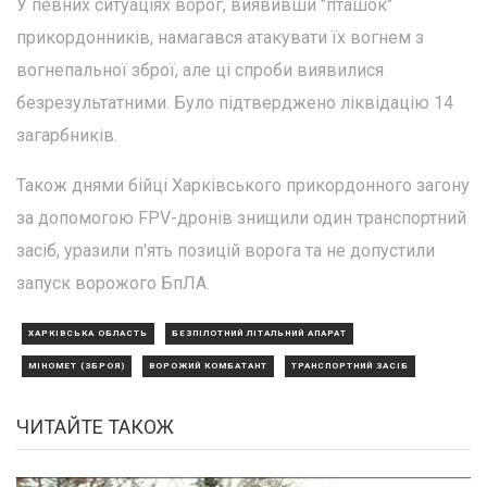
У певних ситуаціях ворог, виявивши "пташок"
прикордонників, намагався атакувати їх вогнем з
вогнепальної зброї, але ці спроби виявилися
безрезультатними. Було підтверджено ліквідацію 14
загарбників.
Також днями бійці Харківського прикордонного загону
за допомогою FPV-дронів знищили один транспортний
засіб, уразили п'ять позицій ворога та не допустили
запуск ворожого БпЛА.
ХАРКІВСЬКА ОБЛАСТЬ
БЕЗПІЛОТНИЙ ЛІТАЛЬНИЙ АПАРАТ
МІНОМЕТ (ЗБРОЯ)
ВОРОЖИЙ КОМБАТАНТ
ТРАНСПОРТНИЙ ЗАСІБ
ЧИТАЙТЕ ТАКОЖ