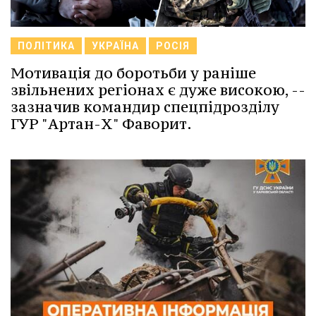
ПОЛІТИКА
УКРАЇНА
РОСІЯ
Мотивація до боротьби у раніше
звільнених регіонах є дуже високою, --
зазначив командир спецпідрозділу
ГУР "Артан-Х" Фаворит.