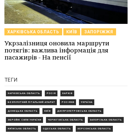
ХАРКІВСЬКА ОБЛАСТЬ
КИЇВ
ЗАПОРІЖЖЯ
Укрзалізниця оновила маршрути
потягів: важлива інформація для
пасажирів - На пенсії
ТЕГИ
ХАРКІВСЬКА ОБЛАСТЬ
РОСІЯ
ХАРКІВ
БЕЗПІЛОТНИЙ ЛІТАЛЬНИЙ АПАРАТ
РОСІЯНИ
УКРАЇНА
ДОНЕЦЬКА ОБЛАСТЬ
КИЇВ
ДНІПРОПЕТРОВСЬКА ОБЛАСТЬ
ЗБРОЙНІ СИЛИ УКРАЇНИ
ЧЕРНІГІВСЬКА ОБЛАСТЬ
ЗАПОРІЗЬКА ОБЛАСТЬ
КИЇВСЬКА ОБЛАСТЬ
ОДЕСЬКА ОБЛАСТЬ
ХЕРСОНСЬКА ОБЛАСТЬ