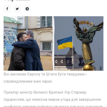
Він закликає Європу та Штати бути твердими і
справедливими вже зараз.
Прем'єр-міністр Великої Британії Кір Стармер
підкреслив, що неякісна мирна угода для завершення
конфлікту матиме руйнівні наслідки для всіх учасників.