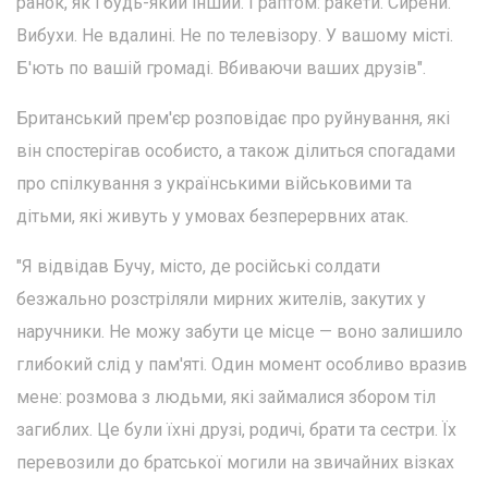
ранок, як і будь-який інший. І раптом: ракети. Сирени.
Вибухи. Не вдалині. Не по телевізору. У вашому місті.
Б'ють по вашій громаді. Вбиваючи ваших друзів".
Британський прем'єр розповідає про руйнування, які
він спостерігав особисто, а також ділиться спогадами
про спілкування з українськими військовими та
дітьми, які живуть у умовах безперервних атак.
"Я відвідав Бучу, місто, де російські солдати
безжально розстріляли мирних жителів, закутих у
наручники. Не можу забути це місце — воно залишило
глибокий слід у пам'яті. Один момент особливо вразив
мене: розмова з людьми, які займалися збором тіл
загиблих. Це були їхні друзі, родичі, брати та сестри. Їх
перевозили до братської могили на звичайних візках