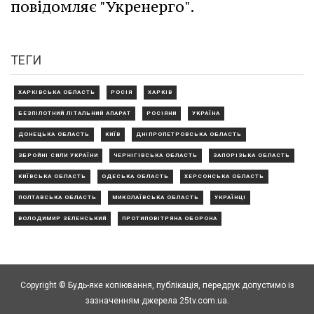
повідомляє "Укренерго".
ТЕГИ
ХАРКІВСЬКА ОБЛАСТЬ
РОСІЯ
ХАРКІВ
БЕЗПІЛОТНИЙ ЛІТАЛЬНИЙ АПАРАТ
РОСІЯНИ
УКРАЇНА
ДОНЕЦЬКА ОБЛАСТЬ
КИЇВ
ДНІПРОПЕТРОВСЬКА ОБЛАСТЬ
ЗБРОЙНІ СИЛИ УКРАЇНИ
ЧЕРНІГІВСЬКА ОБЛАСТЬ
ЗАПОРІЗЬКА ОБЛАСТЬ
КИЇВСЬКА ОБЛАСТЬ
ОДЕСЬКА ОБЛАСТЬ
ХЕРСОНСЬКА ОБЛАСТЬ
ПОЛТАВСЬКА ОБЛАСТЬ
МИКОЛАЇВСЬКА ОБЛАСТЬ
УКРАЇНЦІ
ВОЛОДИМИР ЗЕЛЕНСЬКИЙ
ПРОТИПОВІТРЯНА ОБОРОНА
Copyright © Будь-яке копiювання, публiкацiя, передрук допустимо із
зазначенням джерела 25tv.com.ua.