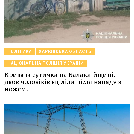
ПОЛІТИКА
ХАРКІВСЬКА ОБЛАСТЬ
НАЦІОНАЛЬНА ПОЛІЦІЯ УКРАЇНИ
Кривава сутичка на Балаклійщині:
двоє чоловіків вціліли після нападу з
ножем.