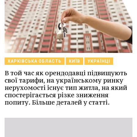
ХАРКІВСЬКА ОБЛАСТЬ
КИЇВ
УКРАЇНЦІ
В той час як орендодавці підвищують
свої тарифи, на українському ринку
нерухомості існує тип житла, на який
спостерігається різке зниження
попиту. Більше деталей у статті.