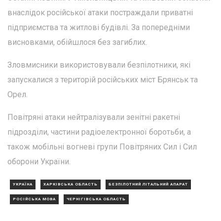
внаслідок російської атаки постраждали приватні
підприємства та житлові будівлі. За попередніми
висновками, обійшлося без загиблих.
Зловмисники використовували безпілотники, які
запускалися з територій російських міст Брянськ та
Орел.
Повітряні атаки нейтралізували зенітні ракетні
підрозділи, частини радіоелектронної боротьби, а
також мобільні вогневі групи Повітряних Сил і Сил
оборони України.
УКРАЇНА
ХАРКІВСЬКА ОБЛАСТЬ
БЕЗПІЛОТНИЙ ЛІТАЛЬНИЙ АПАРАТ
РОСІЙСЬКА МОВА
ЧЕРНІГІВСЬКА ОБЛАСТЬ