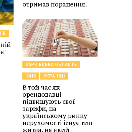
отримав поранення.
КІВ
вній
я"
ХАРКІВСЬКА ОБЛАСТЬ
КИЇВ
УКРАЇНЦІ
В той час як
орендодавці
підвищують свої
тарифи, на
українському ринку
нерухомості існує тип
житла, на який