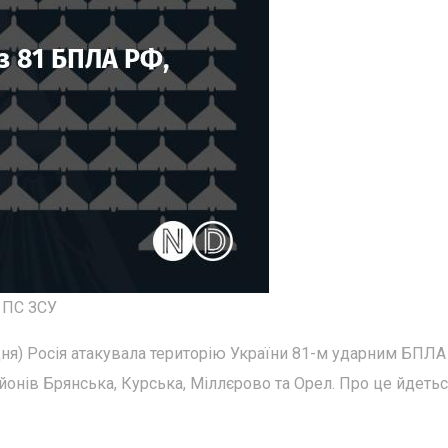
: ПС ЗСУ
рудня) Росія атакувала територію України 81-м ударним БПЛА
айонів Брянська, Курська, Міллєрово та Орел. Про це йдетьс