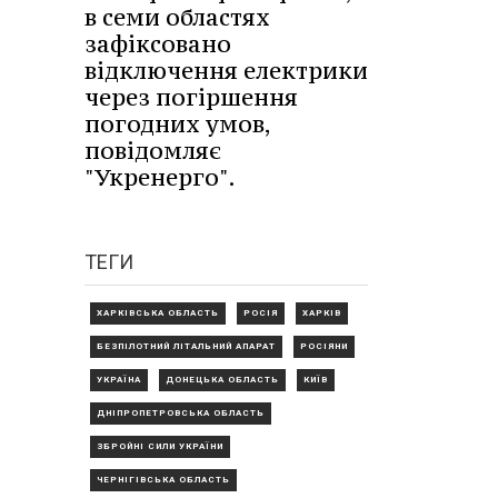
в семи областях
зафіксовано
відключення електрики
через погіршення
погодних умов,
повідомляє
"Укренерго".
ТЕГИ
ХАРКІВСЬКА ОБЛАСТЬ
РОСІЯ
ХАРКІВ
БЕЗПІЛОТНИЙ ЛІТАЛЬНИЙ АПАРАТ
РОСІЯНИ
УКРАЇНА
ДОНЕЦЬКА ОБЛАСТЬ
КИЇВ
ДНІПРОПЕТРОВСЬКА ОБЛАСТЬ
ЗБРОЙНІ СИЛИ УКРАЇНИ
ЧЕРНІГІВСЬКА ОБЛАСТЬ