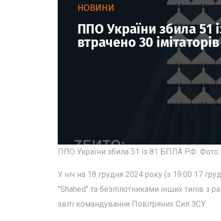
ППО України збила 51 із 81 БПЛА РФ. Фото
У ніч на 18 грудня 2024 року (з 19.00 17 г
"Shahed" та безпілотниками інших типів з р
звіті командування Повітряних Сил ЗСУ.