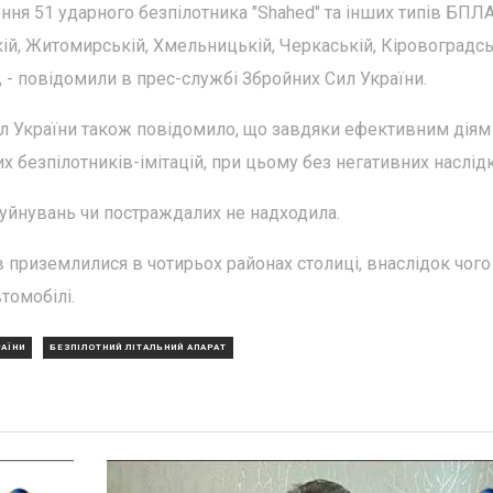
ня 51 ударного безпілотника "Shahed" та інших типів БПЛА
кій, Житомирській, Хмельницькій, Черкаській, Кіровоградсь
, - повідомили в прес-службі Збройних Сил України.
л України також повідомило, що завдяки ефективним діям
 безпілотників-імітацій, при цьому без негативних наслідк
руйнувань чи постраждалих не надходила.
в приземлилися в чотирьох районах столиці, внаслідок чого
томобілі.
РАЇНИ
БЕЗПІЛОТНИЙ ЛІТАЛЬНИЙ АПАРАТ