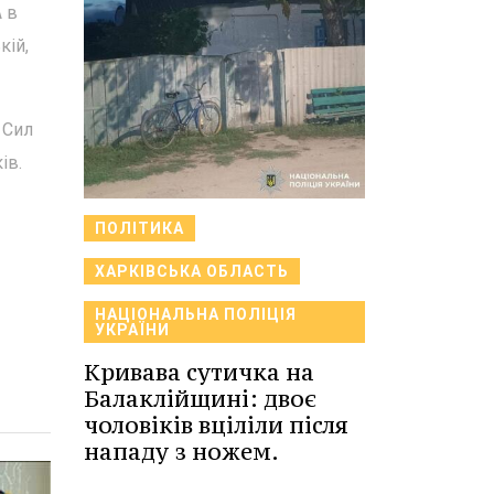
 в
кій,
 Сил
ів.
ПОЛІТИКА
ХАРКІВСЬКА ОБЛАСТЬ
НАЦІОНАЛЬНА ПОЛІЦІЯ
УКРАЇНИ
Кривава сутичка на
Балаклійщині: двоє
чоловіків вціліли після
нападу з ножем.