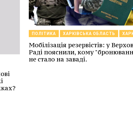
ПОЛІТИКА
ХАРКІВСЬКА ОБЛАСТЬ
ХАР
Мобілізація резервістів: у Верхо
Раді пояснили, кому "бронюванн
не стало на заваді.
ові
і
жках?