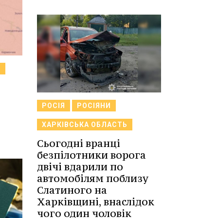
Ь
РОСІЯ
РОСІЯНИ
а
ХАРКІВСЬКА ОБЛАСТЬ
Сьогодні вранці
безпілотники ворога
двічі вдарили по
автомобілям поблизу
Слатиного на
Харківщині, внаслідок
чого один чоловік