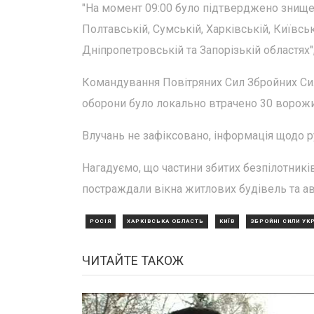
"На момент 09:00 було підтверджено знищен
Полтавській, Сумській, Харківській, Київсь
Дніпропетровській та Запорізькій областях"
Командування Повітряних Сил Збройних Си
оборони було локально втрачено 30 ворожих
Влучань не зафіксовано, інформація щодо 
Нагадуємо, що частини збитих безпілотникі
постраждали вікна житлових будівель та ав
РОСІЯ
ХАРКІВСЬКА ОБЛАСТЬ
КИЇВ
ЗБРОЙНІ СИЛИ УК
ЧИТАЙТЕ ТАКОЖ