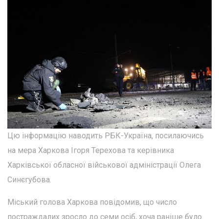
Цю інформацію наводить РБК-Україна, посилаючись
на мера Харкова Ігоря Терехова та керівника
Харківської обласної військової адміністрації Олега
Синєгубова.
Міський голова Харкова повідомив, що число
постраждалих зросло до семи осіб, хоча раніше було