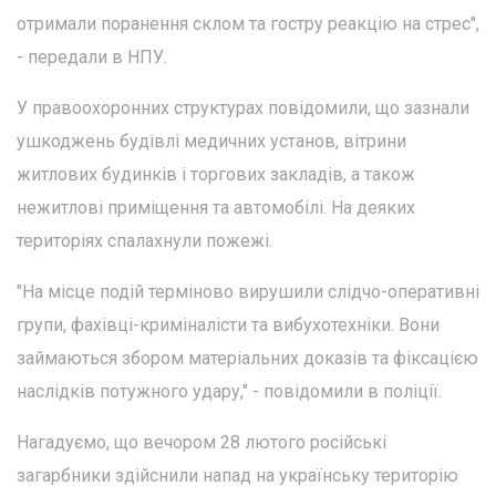
отримали поранення склом та гостру реакцію на стрес",
- передали в НПУ.
У правоохоронних структурах повідомили, що зазнали
ушкоджень будівлі медичних установ, вітрини
житлових будинків і торгових закладів, а також
нежитлові приміщення та автомобілі. На деяких
територіях спалахнули пожежі.
"На місце подій терміново вирушили слідчо-оперативні
групи, фахівці-криміналісти та вибухотехніки. Вони
займаються збором матеріальних доказів та фіксацією
наслідків потужного удару," - повідомили в поліції.
Нагадуємо, що вечором 28 лютого російські
загарбники здійснили напад на українську територію