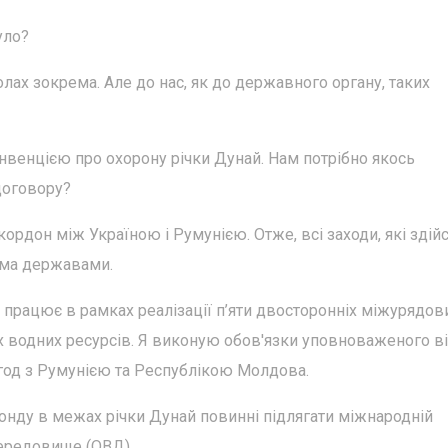
уло?
олах зокрема. Але до нас, як до державного органу, таких
нвенцією про охорону річки Дунай. Нам потрібно якось
договору?
кордон між Україною і Румунією. Отже, всі заходи, які зді
бома державами.
 працює в рамках реалізації п’яти двосторонніх міжурядов
х водних ресурсів. Я виконую обов'язки уповноваженого в
угод з Румунією та Республікою Молдова.
фонду в межах річки Дунай повинні підлягати міжнародній
середовище (ОВД).