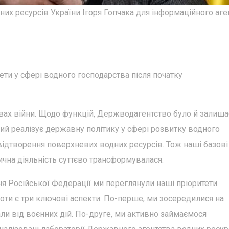
их ресурсів України Ігоря Гопчака для інформаційного аге
тети у сфері водного господарства після початку
ах війни. Щодо функцій, Держводагентство було й залиша
ий реалізує державну політику у сфері розвитку водного
 відтворення поверхневих водних ресурсів. Тож наші базові
чна діяльність суттєво трансформувалася.
я Російської Федерації ми переглянули наші пріоритети.
ти є три ключові аспекти. По-перше, ми зосередилися на
али від воєнних дій. По-друге, ми активно займаємося