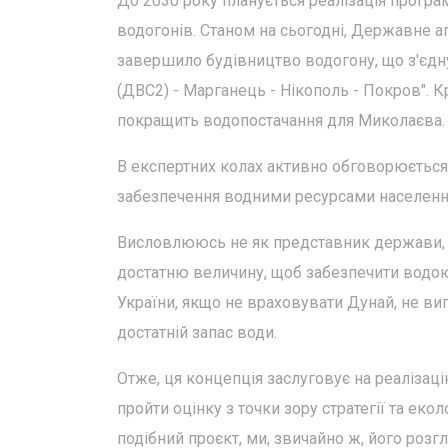
До 2030 року планується реалізація програм
водогонів. Станом на сьогодні, Державне а
завершило будівництво водогону, що з'єдну
(ДВС2) - Марганець - Нікополь - Покров". К
покращить водопостачання для Миколаєва.
В експертних колах активно обговорюєтьс
забезпечення водними ресурсами населення п
Висловлююсь не як представник держави, а 
достатню величину, щоб забезпечити водою 
України, якщо не враховувати Дунай, не ви
достатній запас води.
Отже, ця концепція заслуговує на реалізац
пройти оцінку з точки зору стратегії та ек
подібний проєкт, ми, звичайно ж, його розг