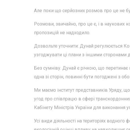
Але поки що серйозних розмов про це не б
Розмови, звичайно, про це є, і в наукових к
пропозицій не надходило.
Дозвольте уточнити: Дунай регулюється Ко
узгоджувати ці плани з іншими сторонами 
Без сумніву. Дунай є річкою, що перетинає 
одна зі сторін, повинні бути погоджені з о
Ми маємо інститут представників Уряду, що
угод про співпрацю в сфері транскордонни
Кабінету Міністрів України для виконання 
Усі види діяльності на територіях водного 
екологічній оцінці впливу на навколишнє 