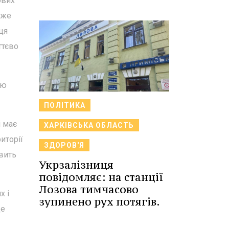
ових
вже
ця
ттєво
ою
ПОЛІТИКА
і має
ХАРКІВСЬКА ОБЛАСТЬ
иторії
ЗДОРОВ'Я
овить
Укрзалізниця
повідомляє: на станції
Лозова тимчасово
х і
зупинено рух потягів.
де