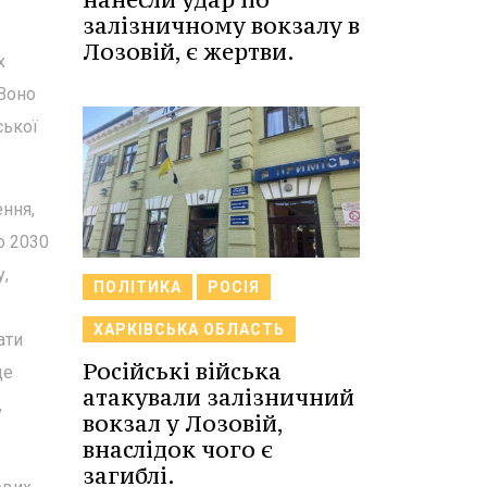
залізничному вокзалу в
Лозовій, є жертви.
х
 Воно
ської
ння,
о 2030
у,
ПОЛІТИКА
РОСІЯ
ХАРКІВСЬКА ОБЛАСТЬ
ати
Російські війська
де
атакували залізничний
,
вокзал у Лозовій,
внаслідок чого є
загиблі.