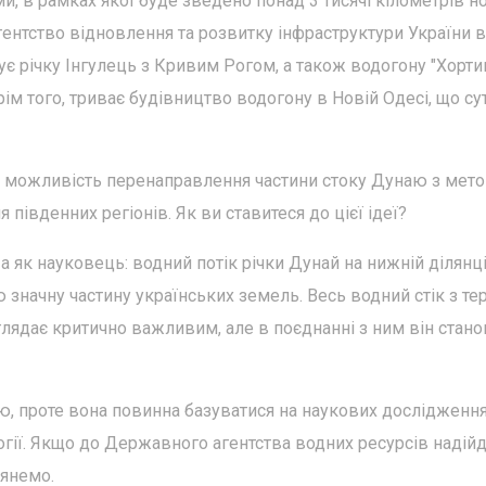
и, в рамках якої буде зведено понад 3 тисячі кілометрів н
гентство відновлення та розвитку інфраструктури України 
є річку Інгулець з Кривим Рогом, а також водогону "Хорти
рім того, триває будівництво водогону в Новій Одесі, що су
я можливість перенаправлення частини стоку Дунаю з мет
івденних регіонів. Як ви ставитеся до цієї ідеї?
як науковець: водний потік річки Дунай на нижній ділянц
значну частину українських земель. Весь водний стік з тер
глядає критично важливим, але в поєднанні з ним він стан
ію, проте вона повинна базуватися на наукових дослідження
ології. Якщо до Державного агентства водних ресурсів надій
лянемо.