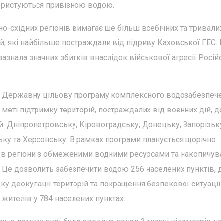
користуються привізною водою.
о-східних регіонів вимагає ще більш всебічних та тривали
тей, які найбільше постраждали від підриву Каховської ГЕС.
азнала значних збитків внаслідок військової агресії Росій
ив Державну цільову програму комплексного водозабезпече
еті підтримку територій, постраждалих від воєнних дій, д
й: Дніпропетровську, Кіровоградську, Донецьку, Запорізьк
ьку та Херсонську. В рамках програми планується щорічно
 в регіони з обмеженими водними ресурсами та накопичув
 Це дозволить забезпечити водою 256 населених пунктів, 
у деокупації територій та покращення безпекової ситуації
жителів у 784 населених пунктах.