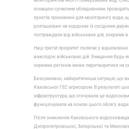
моніторингом якості поверхневих вод. Спец
оснащені сучасним обладнанням, проводять к
пунктів призначені для моніторингу води, щ
розташовані на кордонах із сусідніми держа
постраждали від військових дій, зокрема в Д
Наш третій пріоритет полягає у відновленні
внаслідок військових дій. Знищення будь-я
окремих регіонів може перетворитися на се
Безсумнівно, найкритичніша ситуація, що ви
Каховської ГЕС агресором. В результаті цьо
інфраструктура, що оточувала це водосхови
функціонувала на основі цього обсягу води
Після зникнення Каховського водосховища 
Дніпропетровської, Запорізької та Миколаї