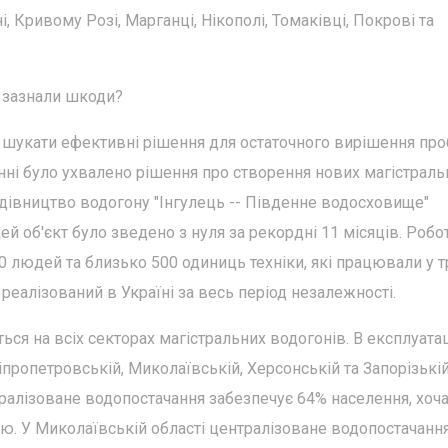
і, Кривому Розі, Марганці, Нікополі, Томаківці, Покрові та
о зазнали шкоди?
но шукати ефективні рішення для остаточного вирішення пр
нні було ухвалено рішення про створення нових магістраль
удівництво водогону "Інгулець -- Південне водосховище"
ей об'єкт було зведено з нуля за рекордні 11 місяців. Робо
0 людей та близько 500 одиниць техніки, які працювали у т
 реалізований в Україні за весь період незалежності.
ся на всіх секторах магістральних водогонів. В експлуата
пропетровській, Миколаївській, Херсонській та Запорізькі
нтралізоване водопостачання забезпечує 64% населення, хоч
ю. У Миколаївській області централізоване водопостачанн