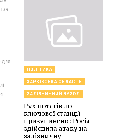
сів,
 139
о для
ПОЛІТИКА
ХАРКІВСЬКА ОБЛАСТЬ
лі
ЗАЛІЗНИЧНИЙ ВУЗОЛ
ся
Рух потягів до
ключової станції
призупинено: Росія
здійснила атаку на
залізничну