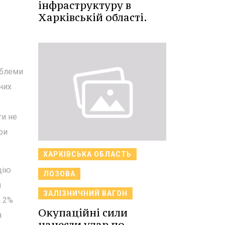
інфраструктуру в
Харківській області.
облеми
них
ти не
ри
ХАРКІВСЬКА ОБЛАСТЬ
цію
ЛОЗОВА
й
ЗАЛІЗНИЧНИЙ ВАГОН
а 2%
Окупаційні сили
я
нанесли удар по