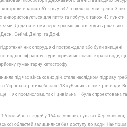
іалізовані лабораторії Державного агентства водних ресур
онтроль водних об'єктів у 547 точках по всій країні. З них
о використовується для пиття та побуту, а також 43 пункти
вами. Додатково ми перевіряємо якість води в ріках, які
есні, Сеймі, Дніпрі та Доні.
 гідротехнічних споруд, які постраждали або були знищені
кої водної інфраструктури спричиняє значні втрати води, щ
рйозну гуманітарну катастрофу.
никла під час військових дій, стала наслідком підриву греб
го Україна втратила більше 18 кубічних кілометрів води. В
ще — як промислова, так і цивільна — була спроектована та
.
1,6 мільйона людей у 164 населених пунктах Херсонської,
вської областей залишилися без доступу до води. Найгірша