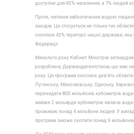
доступне для 82% населення, а 7% людей 
Проте, питання забезпечення водою південн
заходів. Це стосується не тільки тих облас
охоплює 42% території нашої держави, яка з
Федерації.
Минулого року Кабінет Міністрів затверд
розроблену Держводагентством, що має на м
року. Ця програма охоплює дев’ять областе
Луганську, Миколаївську, Одеську, Харківс
перекидати 800 мільйонів кубометрів води
майже 2 мільярди кубометрів запасів води.
проживає понад 4 мільйони людей. У випадк
програма зможе охопити понад 9 мільйонів 