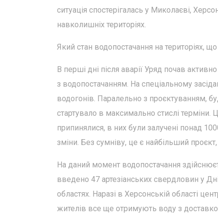
ситуація спостерігалась у Миколаєві, Херсон
навколишніх територіях.
Який стан водопостачання на територіях, щ
В перші дні після аварії Уряд почав актив
з водопостачанням. На спеціальному засіда
водогонів. Паралельно з проєктуванням, б
стартувало в максимально стислі терміни. Ц
припинялися, в них були залучені понад 100
зміни. Без сумніву, це є найбільший проєкт,
На даний момент водопостачання здійснюєть
введено 47 артезіанських свердловин у Дні
областях. Наразі в Херсонській області це
жителів все ще отримують воду з доставко