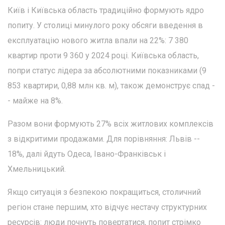
Київ і Київська область традиційно формують ядро
попиту. У столиці минулого року обсяги введення в
експлуатацію нового житла впали на 22%: 7 380
квартир проти 9 360 у 2024 році. Київська область,
попри статус лідера за абсолютними показниками (9
853 квартири, 0,88 млн кв. м), також демонструє спад -
- майже на 8%.
Разом вони формують 27% всіх житлових комплексів
з відкритими продажами. Для порівняння: Львів --
18%, далі йдуть Одеса, Івано-Франківськ і
Хмельницький.
Якщо ситуація з безпекою покращиться, столичний
регіон стане першим, хто відчує нестачу структурних
ресурсів: люди почнуть повертатися, попит стрімко