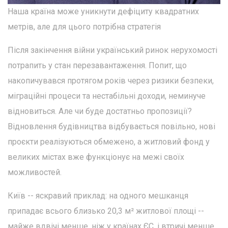
Наша країна може уникнути дефіциту квадратних
метрів, але для цього потрібна стратегія
Після закінчення війни український ринок нерухомості
потрапить у стан перезавантаження. Попит, що
накопичувався протягом років через ризики безпеки,
міграційні процеси та нестабільні доходи, неминуче
відновиться. Але чи буде достатньо пропозиції?
Відновлення будівництва відбувається повільно, нові
проєкти реалізуються обмежено, а житловий фонд у
великих містах вже функціонує на межі своїх
можливостей.
Київ -- яскравий приклад: на одного мешканця
припадає всього близько 20,3 м² житлової площі --
майже вдвічі менше, ніж у країнах ЄС, і втричі менше,