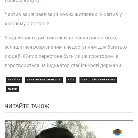
правом викупу;
* активізація реалізації нових житлових ініціатив у
кожному з регіонів.
У відсутності цих змін післявоєнний ринок може
залишитися розрізненим і недоступним для багатьох
людей. Житло перестане бути лише простором, а
перетвориться на індикатор стабільності держави.
УКРАЇНА
ХАРКІВСЬКА ОБЛАСТЬ
КИЇВ
ЄВРОПЕЙСЬКИЙ СОЮЗ
ЛЬВІВ
ЧИТАЙТЕ ТАКОЖ