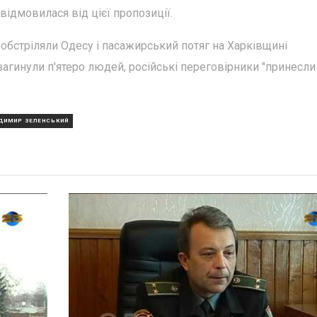
відмовилася від цієї пропозиції.
 обстріляли Одесу і пасажирський потяг на Харківщині
загинули п'ятеро людей, російські переговірники "принесли
ДИМИР ЗЕЛЕНСЬКИЙ