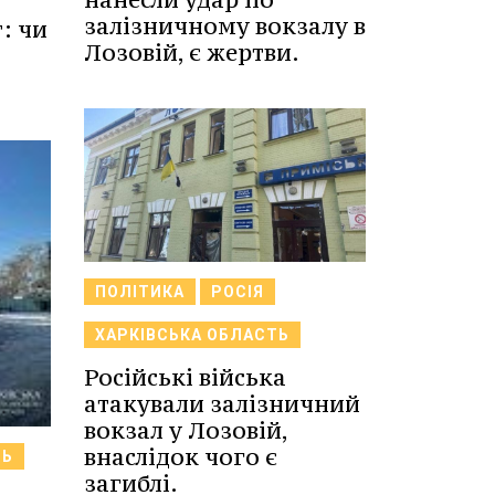
залізничному вокзалу в
: чи
Лозовій, є жертви.
ПОЛІТИКА
РОСІЯ
ХАРКІВСЬКА ОБЛАСТЬ
Російські війська
атакували залізничний
вокзал у Лозовій,
внаслідок чого є
ТЬ
загиблі.