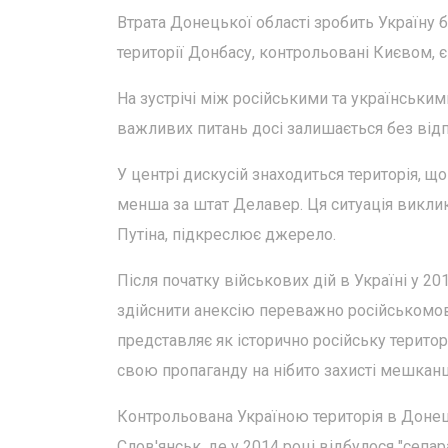
Втрата Донецької області зробить Україну
території Донбасу, контрольовані Києвом, є
На зустрічі між російськими та українським
важливих питань досі залишається без відп
У центрі дискусій знаходиться територія, щ
менша за штат Делавер. Ця ситуація викли
Путіна, підкреслює джерело.
Після початку військових дій в Україні у 
здійснити анексію переважно російськомов
представляє як історично російську терито
свою пропаганду на нібито захисті мешканц
Контрольована Україною територія в Донець
Слов'янськ, де у 2014 році відбулося "сепа