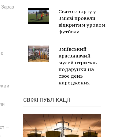
 Зараз
Свято спорту у
Змієві провели
відкритим уроком
футболу
Зміївський
 є
краєзнавчий
музей отримав
подарунки на
своє день
народження
скви
СВІЖІ ПУБЛІКАЦІЇ
ли
ст —
и