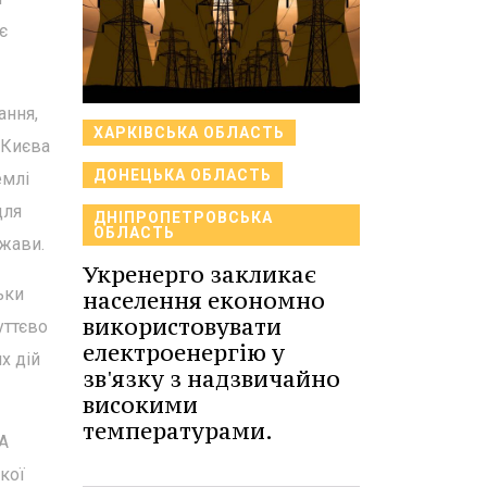
є
ання,
ХАРКІВСЬКА ОБЛАСТЬ
 Києва
ДОНЕЦЬКА ОБЛАСТЬ
емлі
для
ДНІПРОПЕТРОВСЬКА
ОБЛАСТЬ
ржави.
Укренерго закликає
ьки
населення економно
використовувати
уттєво
електроенергію у
х дій
зв'язку з надзвичайно
високими
температурами.
ША
кої