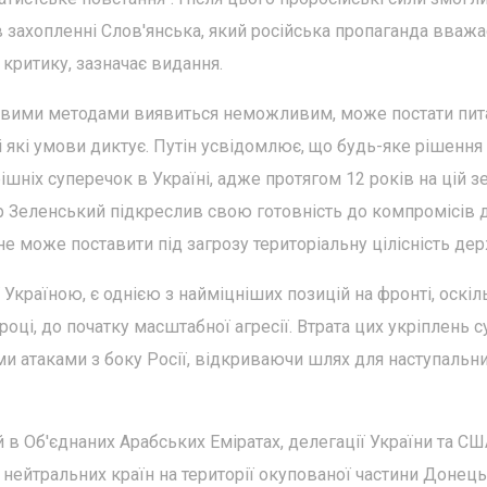
 захопленні Слов'янська, який російська пропаганда вважа
критику, зазначає видання.
ловими методами виявиться неможливим, може постати пит
 які умови диктує. Путін усвідомлює, що будь-яке рішення
шніх суперечок в Україні, адже протягом 12 років на цій з
 Зеленський підкреслив свою готовність до компромісів 
не може поставити під загрозу територіальну цілісність де
Україною, є однією з найміцніших позицій на фронті, оскіл
оці, до початку масштабної агресії. Втрата цих укріплень с
 атаками з боку Росії, відкриваючи шлях для наступальни
чей в Об'єднаних Арабських Еміратах, делегації України та С
нейтральних країн на території окупованої частини Донець