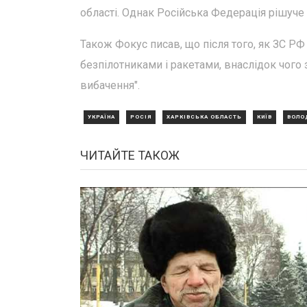
області. Однак Російська Федерація рішуче 
Також Фокус писав, що після того, як ЗС РФ
безпілотниками і ракетами, внаслідок чого 
вибачення".
УКРАЇНА
РОСІЯ
ХАРКІВСЬКА ОБЛАСТЬ
КИЇВ
ВОЛО
ЧИТАЙТЕ ТАКОЖ