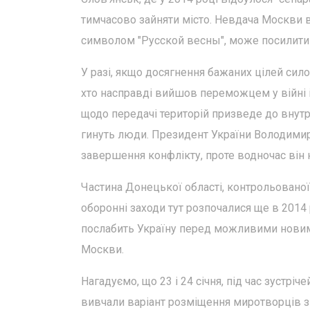
тимчасово зайняти місто. Невдача Москви в
символом "Русской весны", може посилити 
У разі, якщо досягнення бажаних цілей си
хто насправді вийшов переможцем у війні і
щодо передачі територій призведе до внутрі
гинуть люди. Президент України Володимир
завершення конфлікту, проте водночас він 
Частина Донецької області, контрольованої 
оборонні заходи тут розпочалися ще в 2014 р
послабить Україну перед можливими новими
Москви.
Нагадуємо, що 23 і 24 січня, під час зустрі
вивчали варіант розміщення миротворців з 