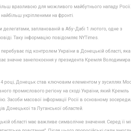
 більш вразливою для можливого майбутнього нападу Росії.
 найбільш укріпленими на фронті.
и делегатами, запланованій в Абу-Дабі 1 лютого, одне з
овіді. Таку інформацію повідомляє NYTimes.
о перебуває під контролем України в Донецькій області, яка
кає значне занепокоєння у президента Кремля Володимира
2014 році, Донецьк став ключовим елементом у зусиллях Мо
ного промислового регіону на сході України, який Кремль
рію. Засоби масової інформації Росії в основному зосереди
ів Донецької та Луганської областей.
кій області має важливе символічне значення. Серед її мі
ратистське повстання". Після цього проросійські сили змогл