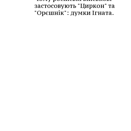
застосовують "Циркон" та
"Орєшнік": думки Ігната.