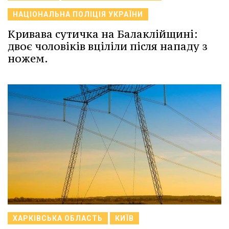
НАЦІОНАЛЬНА ПОЛІЦІЯ УКРАЇНИ
Кривава сутичка на Балаклійщині:
двоє чоловіків вціліли після нападу з
ножем.
ХАРКІВСЬКА ОБЛАСТЬ
КИЇВ