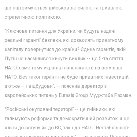
що підтримуються військовою силою та тривалою
стратегічною політикою.
"Ключове питання для України: чи будуть надані
реальні гарантії безпеки, які дозволять приватному
капіталу повернутися до країни? Єдина гарантія, якій
Путін не насмілився кинути виклик -- це 5-та стаття
НАТО, саме тому українці наполягають на вступі до
НАТО. Без такої гарантії не буде приватних інвестицій,
а отже -- і відбудови", -- пояснив директор з
європейських питань у Eurasia Group Муджтаба Рахман.
"Російські окуповані території -- це гнійники, які
гальмують реформи та демократичний розвиток, а це
ключ до вступу як до ЄС, так і до НАТО. Нестабільність
відлякує іноземних інвесторів", -- зауважила Луцевич.