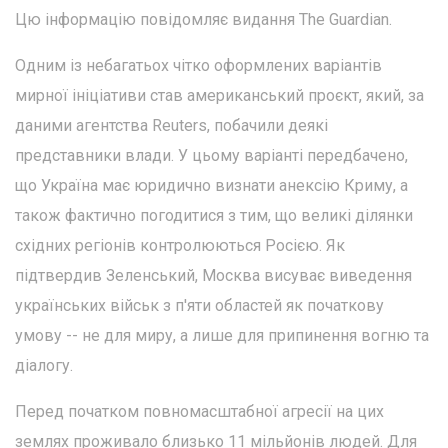
Цю інформацію повідомляє видання The Guardian.
Одним із небагатьох чітко оформлених варіантів
мирної ініціативи став американський проєкт, який, за
даними агентства Reuters, побачили деякі
представники влади. У цьому варіанті передбачено,
що Україна має юридично визнати анексію Криму, а
також фактично погодитися з тим, що великі ділянки
східних регіонів контролюються Росією. Як
підтвердив Зеленський, Москва висуває виведення
українських військ з п'яти областей як початкову
умову -- не для миру, а лише для припинення вогню та
діалогу.
Перед початком повномасштабної агресії на цих
землях проживало близько 11 мільйонів людей. Для