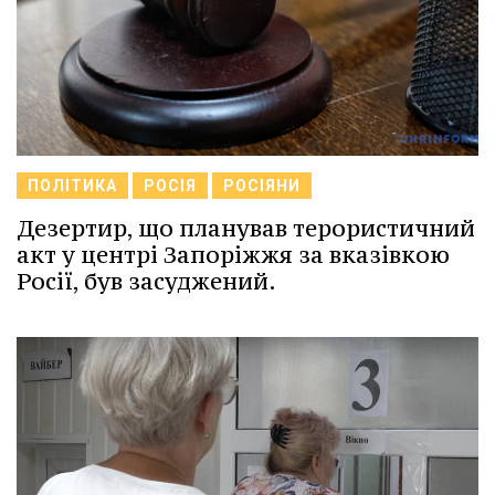
ПОЛІТИКА
РОСІЯ
РОСІЯНИ
Дезертир, що планував терористичний
акт у центрі Запоріжжя за вказівкою
Росії, був засуджений.