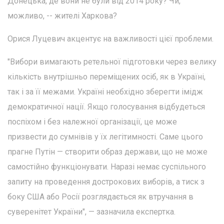
Донецька, де вони не були від 2014 року? Чи,
можливо, -- жителі Харкова?
Орися Луцевич акцентує на важливості цієї проблеми.
"Вибори вимагають ретельної підготовки через велику
кількість внутрішньо переміщених осіб, як в Україні,
так і за її межами. Україні необхідно зберегти імідж
демократичної нації. Якщо голосування відбудеться
поспіхом і без належної організації, це може
призвести до сумнівів у їх легітимності. Саме цього
прагне Путін — створити образ держави, що не може
самостійно функціонувати. Наразі немає суспільного
запиту на проведення дострокових виборів, а тиск з
боку США або Росії розглядається як втручання в
суверенітет України", — зазначила експертка.