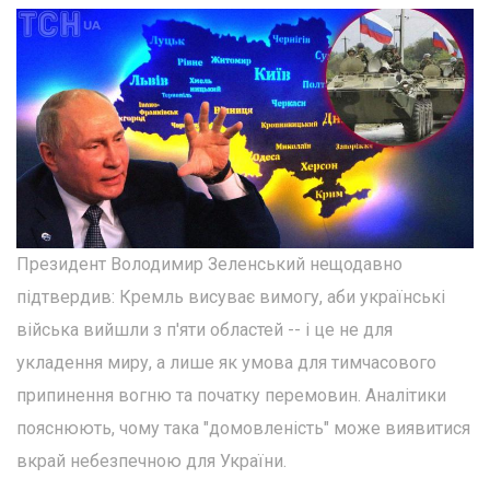
Президент Володимир Зеленський нещодавно
підтвердив: Кремль висуває вимогу, аби українські
війська вийшли з п'яти областей -- і це не для
укладення миру, а лише як умова для тимчасового
припинення вогню та початку перемовин. Аналітики
пояснюють, чому така "домовленість" може виявитися
вкрай небезпечною для України.