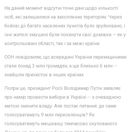
На даний момент відсутні точні дані щодо кількості
осіб, які залишилися на захоплених територіях. Через
бойові дії багато населених пунктів було зруйновано, і
їхні жителі змушені були покинути свої домівки — як у
контрольовані області, так і за межі країни.
ООН повідомляє, що всередині України переміщеними
стали понад 3 млн громадян, а ще близько 6 млн --
знайшли прихисток в інших країнах.
Попри це, президент Росії Володимир Путін заявляє
про намір провести вибори в Україні -- з очевидною
метою змінити владу. Але постає питання: де саме
голосуватимуть 9 млн переселенців? Як
голосуватимуть мешканці тимчасово окупованого