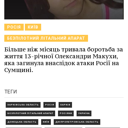
РОСІЯ
КИЇВ
БЕЗПІЛОТНИЙ ЛІТАЛЬНИЙ АПАРАТ
Більше ніж місяць тривала боротьба за
життя 13-річної Олександри Макухи,
яка загинула внаслідок атаки Росії на
Сумщині.
ТЕГИ
ХАРКІВСЬКА ОБЛАСТЬ
РОСІЯ
ХАРКІВ
БЕЗПІЛОТНИЙ ЛІТАЛЬНИЙ АПАРАТ
РОСІЯНИ
УКРАЇНА
ДОНЕЦЬКА ОБЛАСТЬ
КИЇВ
ДНІПРОПЕТРОВСЬКА ОБЛАСТЬ