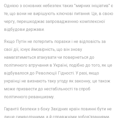
Однією з основних небезпек таких "мирних ініціатив" є
те, що вони не вирішують ключові питання. Це, в свою
чергу, перешкоджає запровадженню комплексної
відбудови держави.
Якщо Путін не потерпить поразки і не відповість за
свої дії, існує ймовірність, що він знову
намагатиметься атакувати чи повернеться до
політичного втручання в Україні, подібно до того, як це
відбувалося до Революції Гідності. У разі, якщо
українці не визнають таку угоду як законну, це також
може призвести до нестабільності та спроб
політичного реваншизму.
Гарантії безпеки з боку Західних країн повинні бути не
лише символічними, а й справжніми зобов'язаннями,