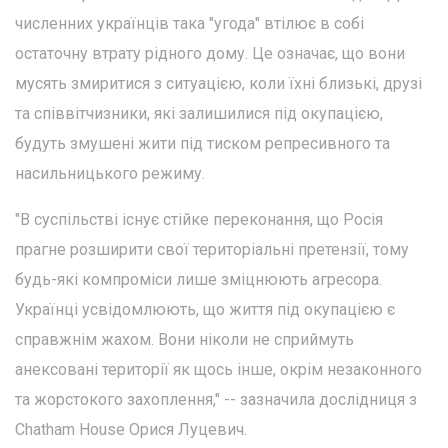
численних українців така "угода" втілює в собі
остаточну втрату рідного дому. Це означає, що вони
мусять змиритися з ситуацією, коли їхні близькі, друзі
та співвітчизники, які залишилися під окупацією,
будуть змушені жити під тиском репресивного та
насильницького режиму.
"В суспільстві існує стійке переконання, що Росія
прагне розширити свої територіальні претензії, тому
будь-які компроміси лише зміцнюють агресора.
Українці усвідомлюють, що життя під окупацією є
справжнім жахом. Вони ніколи не сприймуть
анексовані території як щось інше, окрім незаконного
та жорстокого захоплення," -- зазначила дослідниця з
Chatham House Орися Луцевич.