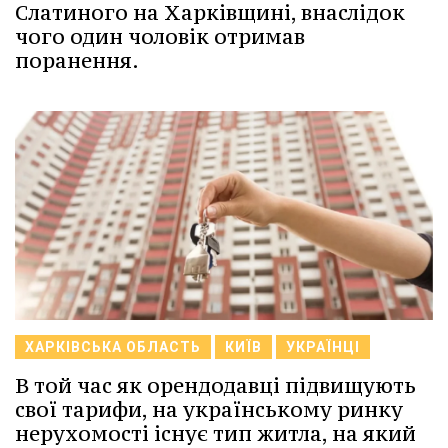
Слатиного на Харківщині, внаслідок
чого один чоловік отримав
поранення.
ХАРКІВСЬКА ОБЛАСТЬ
КИЇВ
УКРАЇНЦІ
В той час як орендодавці підвищують
свої тарифи, на українському ринку
нерухомості існує тип житла, на який