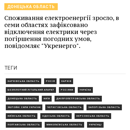
ДОНЕЦЬКА ОБЛАСТЬ
Споживання електроенергії зросло, в
семи областях зафіксовано
відключення електрики через
погіршення погодних умов,
повідомляє "Укренерго".
ТЕГИ
ХАРКІВСЬКА ОБЛАСТЬ
РОСІЯ
ХАРКІВ
БЕЗПІЛОТНИЙ ЛІТАЛЬНИЙ АПАРАТ
РОСІЯНИ
УКРАЇНА
ДОНЕЦЬКА ОБЛАСТЬ
КИЇВ
ДНІПРОПЕТРОВСЬКА ОБЛАСТЬ
ЗБРОЙНІ СИЛИ УКРАЇНИ
ЧЕРНІГІВСЬКА ОБЛАСТЬ
ЗАПОРІЗЬКА ОБЛАСТЬ
КИЇВСЬКА ОБЛАСТЬ
ОДЕСЬКА ОБЛАСТЬ
ХЕРСОНСЬКА ОБЛАСТЬ
ПОЛТАВСЬКА ОБЛАСТЬ
МИКОЛАЇВСЬКА ОБЛАСТЬ
УКРАЇНЦІ