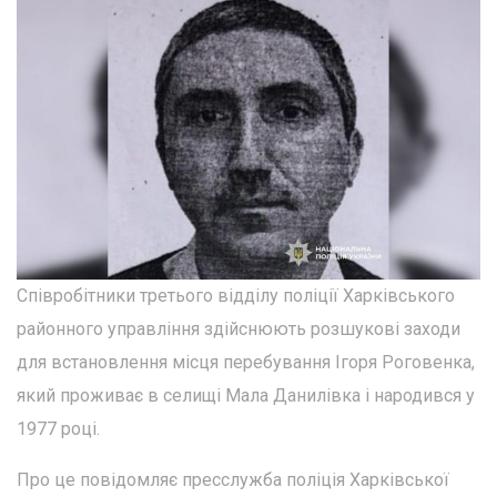
Співробітники третього відділу поліції Харківського
районного управління здійснюють розшукові заходи
для встановлення місця перебування Ігоря Роговенка,
який проживає в селищі Мала Данилівка і народився у
1977 році.
Про це повідомляє пресслужба поліція Харківської