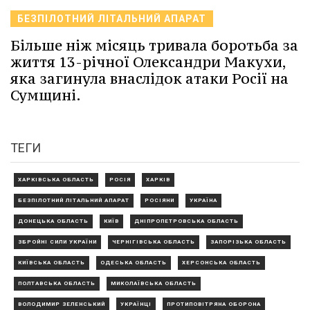
БЕЗПІЛОТНИЙ ЛІТАЛЬНИЙ АПАРАТ
Більше ніж місяць тривала боротьба за
життя 13-річної Олександри Макухи,
яка загинула внаслідок атаки Росії на
Сумщині.
ТЕГИ
ХАРКІВСЬКА ОБЛАСТЬ
РОСІЯ
ХАРКІВ
БЕЗПІЛОТНИЙ ЛІТАЛЬНИЙ АПАРАТ
РОСІЯНИ
УКРАЇНА
ДОНЕЦЬКА ОБЛАСТЬ
КИЇВ
ДНІПРОПЕТРОВСЬКА ОБЛАСТЬ
ЗБРОЙНІ СИЛИ УКРАЇНИ
ЧЕРНІГІВСЬКА ОБЛАСТЬ
ЗАПОРІЗЬКА ОБЛАСТЬ
КИЇВСЬКА ОБЛАСТЬ
ОДЕСЬКА ОБЛАСТЬ
ХЕРСОНСЬКА ОБЛАСТЬ
ПОЛТАВСЬКА ОБЛАСТЬ
МИКОЛАЇВСЬКА ОБЛАСТЬ
ВОЛОДИМИР ЗЕЛЕНСЬКИЙ
УКРАЇНЦІ
ПРОТИПОВІТРЯНА ОБОРОНА