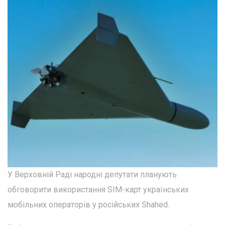
У Верховній Раді народні депутати планують
обговорити використання SIM-карт українських
мобільних операторів у російських Shahed.