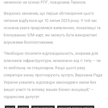
начинкою на основі РПГ, повідомив Терехов.
Федієнко зазначив, що перше обговорення цього
питання відбулося ще 10 липня 2024 року. У той час
основна увага приділялася виявленню, локалізації та
блокуванню SIM-карт, які можуть бути використані
ворожими безпілотниками.
"Необхідно посилити відповідальність, зокрема для
власників інфраструктури, незалежно від її типу — чи
то мобільна, чи стаціонарна. Якщо цього разу
оператори знову проігнорують зустріч, Верховна Рада
України ухвалить відповідні законодавчі зміни без
вашої участі та впливу ваших бізнес-асоціацій," —
підкреслив депутат.
РОСІЯ
ХАРКІВ
ІНФРАСТРУКТУРА
НАРОДНИЙ ДЕПУТАТ УКРАЇНИ