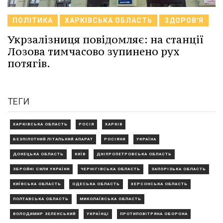
ПОЛІТИКА
ХАРКІВСЬКА ОБЛАСТЬ
ЗДОРОВ'Я
Укрзалізниця повідомляє: на станції
Лозова тимчасово зупинено рух
потягів.
ТЕГИ
ХАРКІВСЬКА ОБЛАСТЬ
РОСІЯ
ХАРКІВ
БЕЗПІЛОТНИЙ ЛІТАЛЬНИЙ АПАРАТ
РОСІЯНИ
УКРАЇНА
ДОНЕЦЬКА ОБЛАСТЬ
КИЇВ
ДНІПРОПЕТРОВСЬКА ОБЛАСТЬ
ЗБРОЙНІ СИЛИ УКРАЇНИ
ЧЕРНІГІВСЬКА ОБЛАСТЬ
ЗАПОРІЗЬКА ОБЛАСТЬ
КИЇВСЬКА ОБЛАСТЬ
ОДЕСЬКА ОБЛАСТЬ
ХЕРСОНСЬКА ОБЛАСТЬ
ПОЛТАВСЬКА ОБЛАСТЬ
МИКОЛАЇВСЬКА ОБЛАСТЬ
ВОЛОДИМИР ЗЕЛЕНСЬКИЙ
УКРАЇНЦІ
ПРОТИПОВІТРЯНА ОБОРОНА