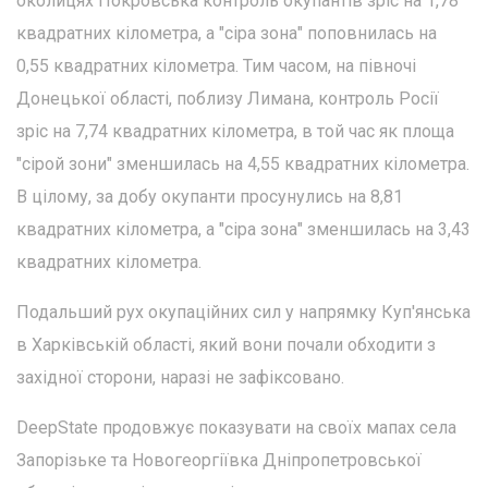
околицях Покровська контроль окупантів зріс на 1,78
квадратних кілометра, а "сіра зона" поповнилась на
0,55 квадратних кілометра. Тим часом, на півночі
Донецької області, поблизу Лимана, контроль Росії
зріс на 7,74 квадратних кілометра, в той час як площа
"сірой зони" зменшилась на 4,55 квадратних кілометра.
В цілому, за добу окупанти просунулись на 8,81
квадратних кілометра, а "сіра зона" зменшилась на 3,43
квадратних кілометра.
Подальший рух окупаційних сил у напрямку Куп'янська
в Харківській області, який вони почали обходити з
західної сторони, наразі не зафіксовано.
DeepState продовжує показувати на своїх мапах села
Запорізьке та Новогеоргіївка Дніпропетровської