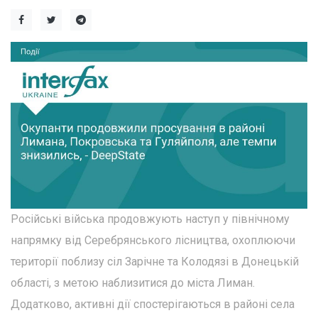
Російські війська продовжують наступ у північному
напрямку від Серебрянського лісництва, охоплюючи
території поблизу сіл Зарічне та Колодязі в Донецькій
області, з метою наблизитися до міста Лиман.
Додатково, активні дії спостерігаються в районі села