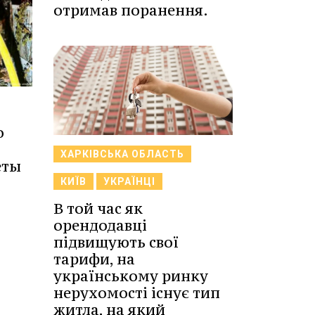
отримав поранення.
о
ХАРКІВСЬКА ОБЛАСТЬ
еты
КИЇВ
УКРАЇНЦІ
В той час як
орендодавці
підвищують свої
тарифи, на
українському ринку
нерухомості існує тип
житла, на який