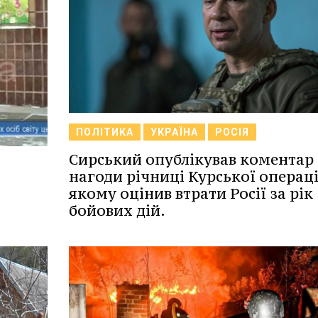
ПОЛІТИКА
УКРАЇНА
РОСІЯ
Сирський опублікував коментар 
нагоди річниці Курської операції
якому оцінив втрати Росії за рік
бойових дій.