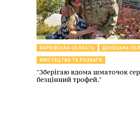
ХАРКІВСЬКА ОБЛАСТЬ
ДОНЕЦЬКА ОБ
МИСТЕЦТВО ТА РОЗВАГИ
"Зберігаю вдома шматочок сер
безцінний трофей."