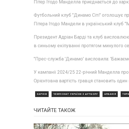
Пітер Ітодо Манделла приєднається до харкі
Футбольний клуб "Динамо Сіті" оголошує п
Пітера Ітодо Мандели в український клуб "М
Президент Адріан Барді та клуб висловлюю
в синьому екіпуванні протягом минулого сез
"Прес-служба 'Динамо' висловила: 'Бажаємо 
У кампанії 2024/25 22-річний Манделла пров
Орієнтовна вартість гравця становить один 
ХАРКІВ
ЧЕМПІОНАТ УКРАЇНИ З ФУТБОЛУ
АЛБАНІЯ
ТИР
ЧИТАЙТЕ ТАКОЖ