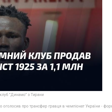
клуб "Динамо" з Тирани
о оголосив про трансфер гравця в чемпіонат України - фо