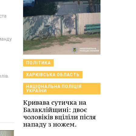
ста
манду
ПОЛІТИКА
ХАРКІВСЬКА ОБЛАСТЬ
лів.
НАЦІОНАЛЬНА ПОЛІЦІЯ
УКРАЇНИ
Кривава сутичка на
Балаклійщині: двоє
чоловіків вціліли після
нападу з ножем.