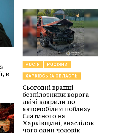
РОСІЯ
РОСІЯНИ
з
, в
ХАРКІВСЬКА ОБЛАСТЬ
Сьогодні вранці
безпілотники ворога
двічі вдарили по
автомобілям поблизу
Слатиного на
Харківщині, внаслідок
чого один чоловік