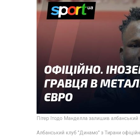
Пітер Ітодо Манделла залишив албанський 
Албанський клуб "Динамо" з Тирани офіційн