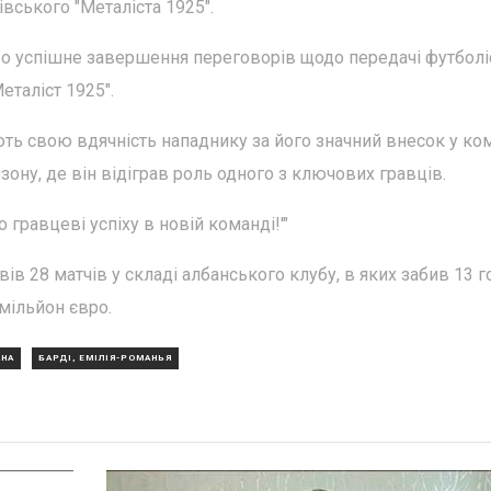
вського "Металіста 1925".
ро успішне завершення переговорів щодо передачі футболі
еталіст 1925".
ть свою вдячність нападнику за його значний внесок у ко
ону, де він відіграв роль одного з ключових гравців.
гравцеві успіху в новій команді!'"
ів 28 матчів у складі албанського клубу, в яких забив 13 го
мільйон євро.
АНА
БАРДІ, ЕМІЛІЯ-РОМАНЬЯ