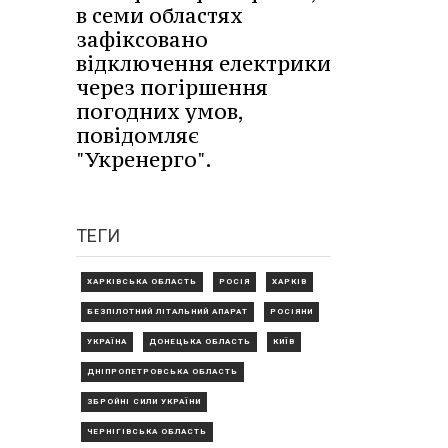
в семи областях
зафіксовано
відключення електрики
через погіршення
погодних умов,
повідомляє
"Укренерго".
ТЕГИ
ХАРКІВСЬКА ОБЛАСТЬ
РОСІЯ
ХАРКІВ
БЕЗПІЛОТНИЙ ЛІТАЛЬНИЙ АПАРАТ
РОСІЯНИ
УКРАЇНА
ДОНЕЦЬКА ОБЛАСТЬ
КИЇВ
ДНІПРОПЕТРОВСЬКА ОБЛАСТЬ
ЗБРОЙНІ СИЛИ УКРАЇНИ
ЧЕРНІГІВСЬКА ОБЛАСТЬ