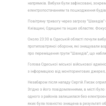
напрямків. Вибухи були зафіксовані, зокрема
електропостачанням та пошкодження будів
Повітряну тривогу через загрозу "Шахедів
Київщині, Одещині та інших областях. Фокус 
Около 23:30 в Одеській області почули вибу
протиповітряної оборони, які знищували во
про переміщення групи "Шахедів", що набли
Голова Одеської міської військової адмініс
з інформацією від моніторингових джерел,
Незабаром після нападу Сергій Лисак оприл
Згідно з його повідомленнями, в місті бул
одного з районів залишилася без електроене
яких була повністю знищена в результаті об