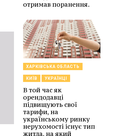
отримав поранення.
ХАРКІВСЬКА ОБЛАСТЬ
КИЇВ
УКРАЇНЦІ
В той час як
орендодавці
підвищують свої
тарифи, на
українському ринку
нерухомості існує тип
житла, на який