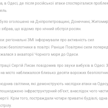
, в Одесі, де після російської атаки спостерігалися пробле
ель.
" було оголошено на Дніпропетровщині, Донеччині, Житоми
зібрав, що відомо про нічний обстріл росіян.
хи: регіональні ЗМІ інформували про активність сил
рожі безпілотники в повітрі. Раніше Повітряні сили попер
жалася з акваторії Чорного моря до Одеси.
трації Сергій Лисак повідомив про звуки вибухів в Одесі. 
 на місто наближалося близько десяти ворожих безпілотник
юднив світлини, які демонструють наслідки атаки на Одесу
о пошкоджено інфраструктурний об'єкт, внаслідок чого част
ргії. Крім того, постраждали чотири приватні будівлі, одна
стрілу.