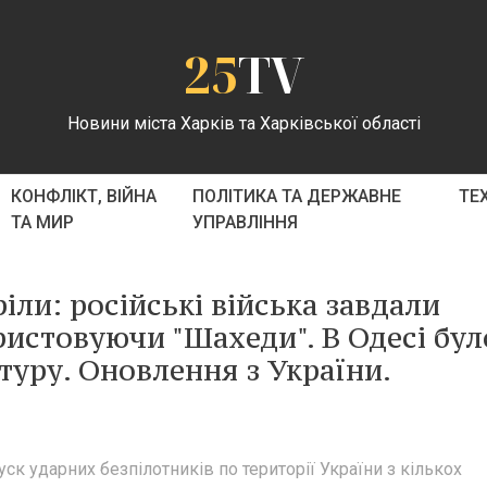
25
TV
Новини міста Харків та Харківської області
КОНФЛІКТ, ВІЙНА
ПОЛІТИКА ТА ДЕРЖАВНЕ
ТЕ
ТА МИР
УПРАВЛІННЯ
іли: російські війська завдали
ористовуючи "Шахеди". В Одесі бул
уру. Оновлення з України.
пуск ударних безпілотників по території України з кількох