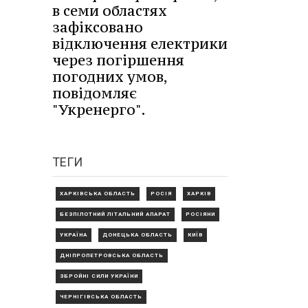
в семи областях
зафіксовано
відключення електрики
через погіршення
погодних умов,
повідомляє
"Укренерго".
ТЕГИ
ХАРКІВСЬКА ОБЛАСТЬ
РОСІЯ
ХАРКІВ
БЕЗПІЛОТНИЙ ЛІТАЛЬНИЙ АПАРАТ
РОСІЯНИ
УКРАЇНА
ДОНЕЦЬКА ОБЛАСТЬ
КИЇВ
ДНІПРОПЕТРОВСЬКА ОБЛАСТЬ
ЗБРОЙНІ СИЛИ УКРАЇНИ
ЧЕРНІГІВСЬКА ОБЛАСТЬ