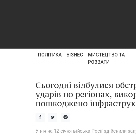
ПОЛІТИКА
БІЗНЕС
МИСТЕЦТВО ТА
РОЗВАГИ
Сьогодні відбулися обстр
ударів по регіонах, вик
пошкоджено інфраструкт
У ніч на 12 січня війська Росії здійснили за