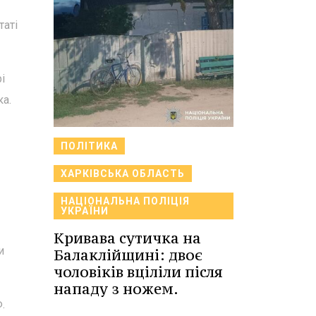
таті
і
а.
ПОЛІТИКА
ХАРКІВСЬКА ОБЛАСТЬ
НАЦІОНАЛЬНА ПОЛІЦІЯ
УКРАЇНИ
Кривава сутичка на
и
Балаклійщині: двоє
чоловіків вціліли після
нападу з ножем.
.