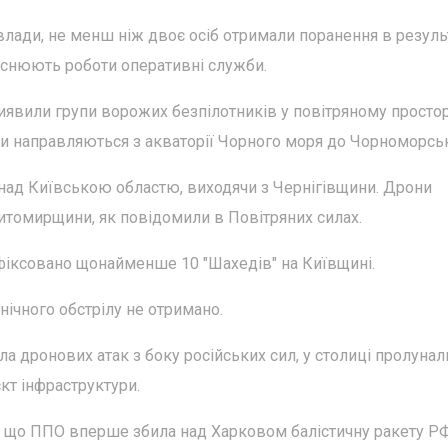
влади, не менш ніж двоє осіб отримали поранення в резуль
ійснюють роботи оперативні служби.
виявили групи ворожих безпілотників у повітряному простор
ни направляються з акваторії Чорного моря до Чорноморськ
і над Київською областю, виходячи з Чернігівщини. Дрони
Житомирщини, як повідомили в Повітряних силах.
афіксовано щонайменше 10 "Шахедів" на Київщині.
нічного обстрілу не отримано.
ла дронових атак з боку російських сил, у столиці пролунал
єкт інфраструктури.
и, що ППО вперше збила над Харковом балістичну ракету РФ