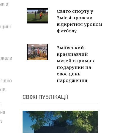
ми з
Свято спорту у
Змієві провели
відкритим уроком
рщині
футболу
Зміївський
краєзнавчий
еджали
музей отримав
подарунки на
своє день
народження
Згідно
ів.
СВІЖІ ПУБЛІКАЦІЇ
.
ина
 з