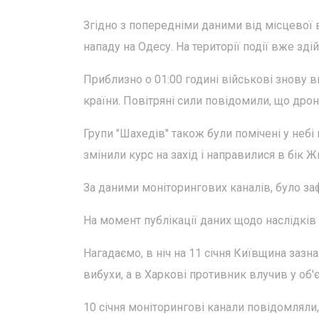
Згідно з попередніми даними від місцевої 
нападу на Одесу. На території події вже зд
Приблизно о 01:00 годині військові знову 
країни. Повітряні сили повідомили, що дро
Групи "Шахедів" також були помічені у неб
змінили курс на захід і направилися в бік 
За даними моніторингових каналів, було з
На момент публікації даних щодо наслідків 
Нагадаємо, в ніч на 11 січня Київщина зазна
вибухи, а в Харкові противник влучив у об'
10 січня моніторингові канали повідомлял