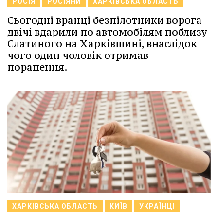
РОСІЯ
РОСІЯНИ
ХАРКІВСЬКА ОБЛАСТЬ
Сьогодні вранці безпілотники ворога
двічі вдарили по автомобілям поблизу
Слатиного на Харківщині, внаслідок
чого один чоловік отримав
поранення.
ХАРКІВСЬКА ОБЛАСТЬ
КИЇВ
УКРАЇНЦІ