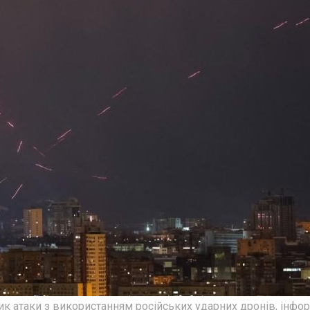
зик атаки з використанням російських ударних дронів, інфо