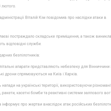
 лютого.
дміністрації Віталій Кім повідомив про наслідки атаки в
лаєві постраждало складське приміщення, а також виникл
ють відповідні служби.
дарних безпілотників:
 літальні апарати представляють небезпеку для Вінниччини 
ькі дрони спрямовуються на Київ і Харків.
 напади на українські території, використовуючи різномані
и, ракети, касетні бомби та реактивні системи залпового во
 інформує про жертви внаслідок атак російських безпілотн