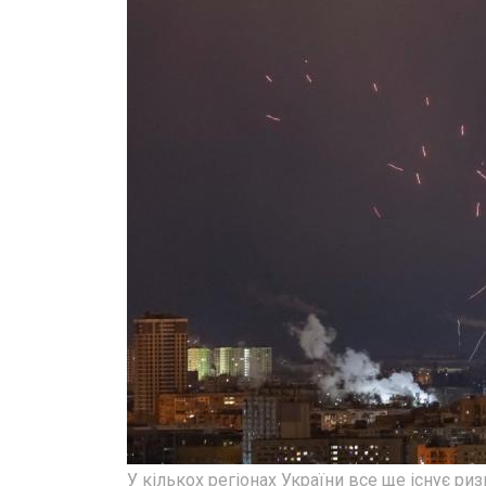
У кількох регіонах України все ще існує ри