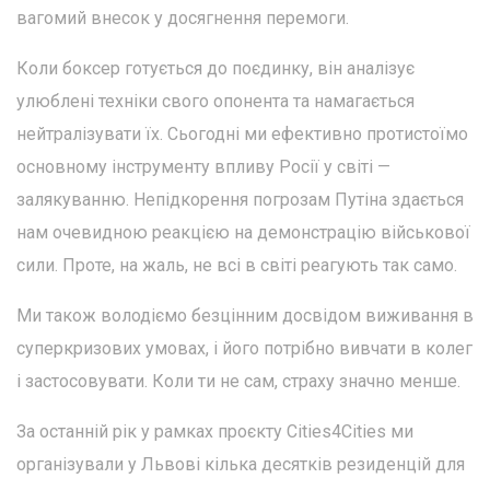
вагомий внесок у досягнення перемоги.
Коли боксер готується до поєдинку, він аналізує
улюблені техніки свого опонента та намагається
нейтралізувати їх. Сьогодні ми ефективно протистоїмо
основному інструменту впливу Росії у світі —
залякуванню. Непідкорення погрозам Путіна здається
нам очевидною реакцією на демонстрацію військової
сили. Проте, на жаль, не всі в світі реагують так само.
Ми також володіємо безцінним досвідом виживання в
суперкризових умовах, і його потрібно вивчати в колег
і застосовувати. Коли ти не сам, страху значно менше.
За останній рік у рамках проєкту Cities4Cities ми
організували у Львові кілька десятків резиденцій для