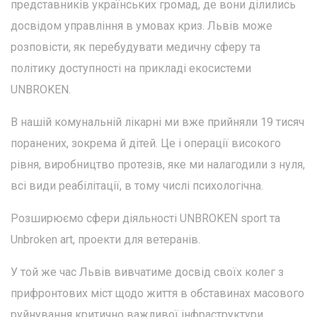
представників українських громад, де вони ділились
досвідом управління в умовах криз. Львів може
розповісти, як перебудувати медичну сферу та
політику доступності на прикладі екосистеми
UNBROKEN.
В нашій комунальній лікарні ми вже прийняли 19 тисяч
поранених, зокрема й дітей. Це і операції високого
рівня, виробництво протезів, яке ми налагодили з нуля,
всі види реабілітації, в тому числі психологічна.
Розширюємо сфери діяльності UNBROKEN sport та
Unbroken art, проекти для ветеранів.
У той же час Львів вивчатиме досвід своїх колег з
прифронтових міст щодо життя в обставинах масового
руйнування критично важливої інфраструктури.