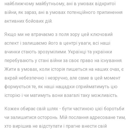
найближчому майбутньому, ані в умовах відкритої
війни, як зараз, ані в умовах потенційного припинення
активних бойових дій.
Якщо ми не втрачаємо з поля зору цей ключовий
аспект і залишаємо його в центрі уваги, всі наші
вчинки стають зрозумілими. Українці та українки
перебувають у стані війни за своє право на існування.
Жити в умовах, коли історія пишеться на наших очах, є
вкрай небезпечно і незручно, але саме в цей момент
формується те, як наші нащадки сприйматимуть цю
історію і чи матимуть вони взагалі таку можливість.
Кожен обирає свій шлях - бути частиною цієї боротьби
чи залишитися осторонь. Мій послання адресоване тим,
хто вирішив не відступати і прагне внести свій