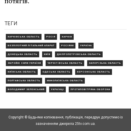
потягів.
ТЕГИ
ХАРКІВСЬКА ОБЛАСТЬ
РОСІЯ
ХАРКІВ
БЕЗПІЛОТНИЙ ЛІТАЛЬНИЙ АПАРАТ
РОСІЯНИ
УКРАЇНА
ДОНЕЦЬКА ОБЛАСТЬ
КИЇВ
ДНІПРОПЕТРОВСЬКА ОБЛАСТЬ
ЗБРОЙНІ СИЛИ УКРАЇНИ
ЧЕРНІГІВСЬКА ОБЛАСТЬ
ЗАПОРІЗЬКА ОБЛАСТЬ
КИЇВСЬКА ОБЛАСТЬ
ОДЕСЬКА ОБЛАСТЬ
ХЕРСОНСЬКА ОБЛАСТЬ
ПОЛТАВСЬКА ОБЛАСТЬ
МИКОЛАЇВСЬКА ОБЛАСТЬ
ВОЛОДИМИР ЗЕЛЕНСЬКИЙ
УКРАЇНЦІ
ПРОТИПОВІТРЯНА ОБОРОНА
Copyright © Будь-яке копiювання, публiкацiя, передрук допустимо із
зазначенням джерела 25tv.com.ua.