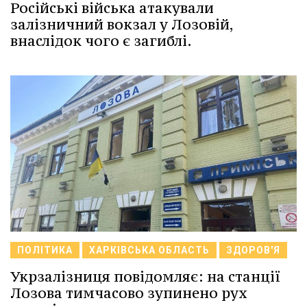
Російські війська атакували
залізничний вокзал у Лозовій,
внаслідок чого є загиблі.
ПОЛІТИКА
ХАРКІВСЬКА ОБЛАСТЬ
ЗДОРОВ'Я
Укрзалізниця повідомляє: на станції
Лозова тимчасово зупинено рух