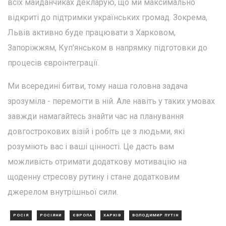
всіх майданчиках декларую, що ми максимально
відкриті до підтримки українських громад. Зокрема,
Львів активно буде працювати з Харковом,
Запоріжжям, Куп'янськом в напрямку підготовки до
процесів євроінтеграції.
Ми всередині битви, тому наша головна задача
зрозуміла - перемогти в ній. Але навіть у таких умовах
завжди намагайтесь знайти час на планування
довгострокових візій і робіть це з людьми, які
розуміють вас і ваші цінності. Це дасть вам
можливість отримати додаткову мотивацію на
щоденну стресову рутину і стане додатковим
джерелом внутрішньої сили.
РОСІЯ
РОСІЯНИ
ЄВРОПА
ХАРКІВ
ВОЛОДИМИР ПУТІН