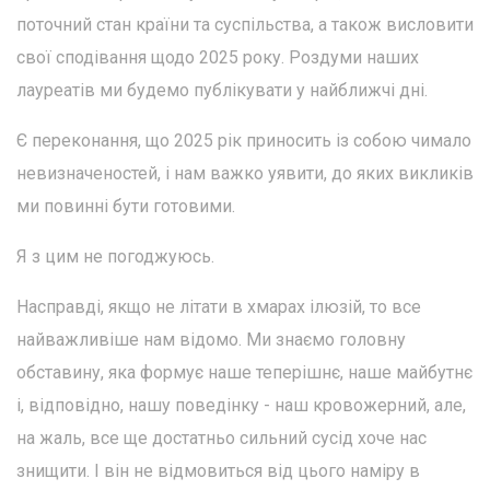
поточний стан країни та суспільства, а також висловити
свої сподівання щодо 2025 року. Роздуми наших
лауреатів ми будемо публікувати у найближчі дні.
Є переконання, що 2025 рік приносить із собою чимало
невизначеностей, і нам важко уявити, до яких викликів
ми повинні бути готовими.
Я з цим не погоджуюсь.
Насправді, якщо не літати в хмарах ілюзій, то все
найважливіше нам відомо. Ми знаємо головну
обставину, яка формує наше теперішнє, наше майбутнє
і, відповідно, нашу поведінку - наш кровожерний, але,
на жаль, все ще достатньо сильний сусід хоче нас
знищити. І він не відмовиться від цього наміру в