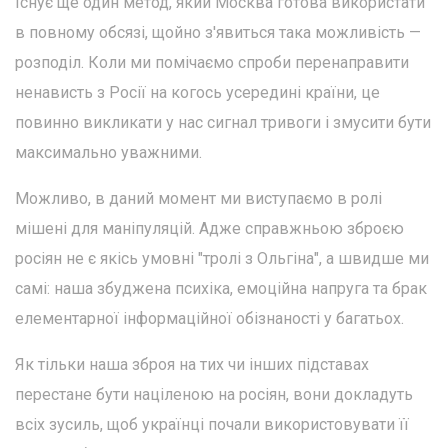
Існує ще один метод, який Москва готова використати
в повному обсязі, щойно з'явиться така можливість —
розподіл. Коли ми помічаємо спроби перенаправити
ненависть з Росії на когось усередині країни, це
повинно викликати у нас сигнал тривоги і змусити бути
максимально уважними.
Можливо, в даний момент ми виступаємо в ролі
мішені для маніпуляцій. Адже справжньою зброєю
росіян не є якісь умовні "тролі з Ольгіна", а швидше ми
самі: наша збуджена психіка, емоційна напруга та брак
елементарної інформаційної обізнаності у багатьох.
Як тільки наша зброя на тих чи інших підставах
перестане бути націленою на росіян, вони докладуть
всіх зусиль, щоб українці почали використовувати її