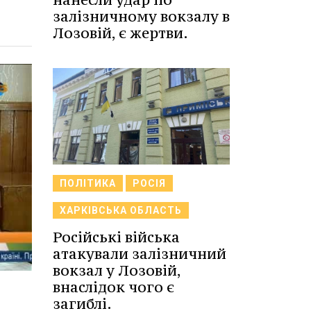
залізничному вокзалу в
Лозовій, є жертви.
ПОЛІТИКА
РОСІЯ
ХАРКІВСЬКА ОБЛАСТЬ
Російські війська
атакували залізничний
вокзал у Лозовій,
внаслідок чого є
загиблі.