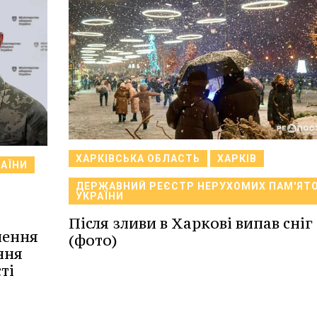
ХАРКІВСЬКА ОБЛАСТЬ
ХАРКІВ
РАЇНИ
ДЕРЖАВНИЙ РЕЄСТР НЕРУХОМИХ ПАМ'ЯТ
УКРАЇНИ
Після зливи в Харкові випав сніг
лення
(фото)
ння
ті