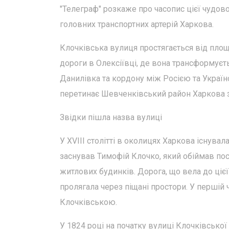
"Телеграф" розкаже про часопис цієї чудово
головних транспортних артерій Харкова.
Клочківська вулиця простягається від площі
дороги в Олексіївці, де вона трансформуєт
Данилівка та кордону між Росією та Украї
перетинає Шевченківський район Харкова з п
Звідки пішла назва вулиці
У XVIII столітті в околицях Харкова існува
заснував Тимофій Клочко, який обіймав пос
житлових будинків. Дорога, що вела до цієї 
пролягала через піщані простори. У першій
Клочківською.
У 1824 році на початку вулиці Клочківської