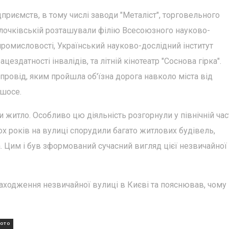
приємств, в тому числі заводи "Металіст", торговельного
лочківській розташували філію Всесоюзного науково-
промисловості, Український науково-дослідний інститут
ездатності інвалідів, та літній кінотеатр "Соснова гірка".
ровід, яким пройшла об'їзна дорога навколо міста від
 шосе.
и житло. Особливо цю діяльність розгорнули у північній час
ох років на вулиці спорудили багато житлових будівель,
а. Цим і був зформований сучасний вигляд цієї незвичайної
аходження незвичайної вулиці в Києві та пояснював, чому
ОТО