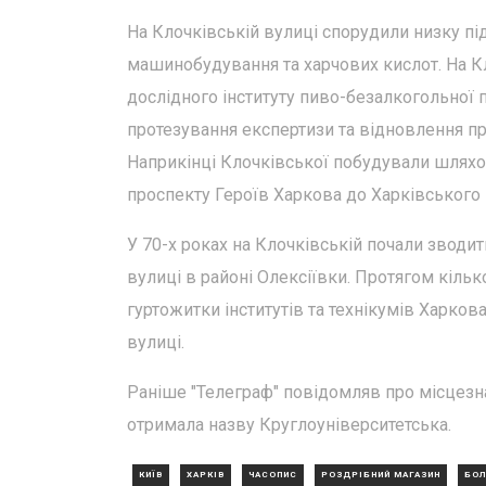
На Клочківській вулиці спорудили низку під
машинобудування та харчових кислот. На К
дослідного інституту пиво-безалкогольної 
протезування експертизи та відновлення прац
Наприкінці Клочківської побудували шляхоп
проспекту Героїв Харкова до Харківського
У 70-х роках на Клочківській почали зводит
вулиці в районі Олексіївки. Протягом кільк
гуртожитки інститутів та технікумів Харков
вулиці.
Раніше "Телеграф" повідомляв про місцезн
отримала назву Круглоуніверситетська.
КИЇВ
ХАРКІВ
ЧАСОПИС
РОЗДРІБНИЙ МАГАЗИН
БОЛ