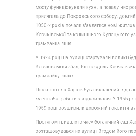
мосту функціонували кузні, а позаду них ро
прилягала до Покровського собору, довгий
1850-х років почали з'являтися нові житлові
Клочківської та колишнього Купецького узв
трамвайна лінія.
У 1924 році на вулиці стартували великі бу
Клочківський з'їзд. Він поєднав Клочківс
трамвайну лінію.
Після того, як Харків був звільнений від н
масштабні роботи з відновлення. У 1955 роц
1959 році розширили дорожній покриття вул
Протягом тривалого часу ботанічний сад Ха
розташовувався на вулиці. Згодом його пе