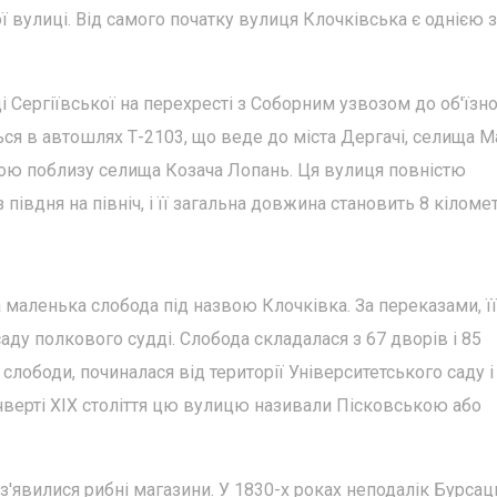
ї вулиці. Від самого початку вулиця Клочківська є однією з
 Сергіївської на перехресті з Соборним узвозом до об'їзно
ься в автошлях Т-2103, що веде до міста Дергачі, селища М
ною поблизу селища Козача Лопань. Ця вулиця повністю
івдня на північ, і її загальна довжина становить 8 кіломет
ла маленька слобода під назвою Клочківка. За переказами, її
аду полкового судді. Слобода складалася з 67 дворів і 85
слободи, починалася від території Університетського саду і
 чверті XIX століття цю вулицю називали Пісковською або
 з'явилися рибні магазини. У 1830-х роках неподалік Бурса