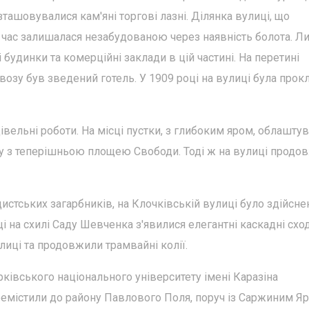
зташовувалися кам'яні торгові лазні. Ділянка вулиці, що
 час залишалася незабудованою через наявність болота. Л
 будинки та комерційні заклади в цій частині. На перетині
озу був зведений готель. У 1909 році на вулиці була прок
дівельні роботи. На місці пустки, з глибоким яром, облашту
ьку з теперішньою площею Свободи. Тоді ж на вулиці продо
ацистських загарбників, на Клочківській вулиці було здійсне
і на схилі Саду Шевченка з'явилися елегантні каскадні сход
иці та продовжили трамвайні колії.
рківського національного університету імені Каразіна
ремістили до району Павлового Поля, поруч із Саржиним Яр