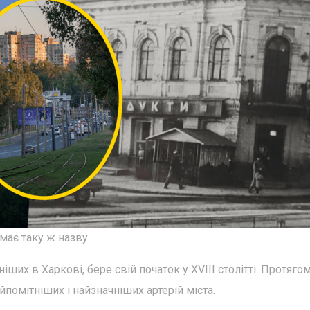
має таку ж назву.
ніших в Харкові, бере свій початок у XVIII столітті. Протяго
йпомітніших і найзначніших артерій міста.