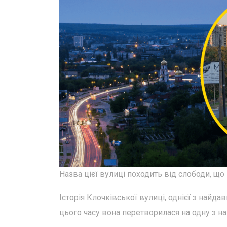
Назва цієї вулиці походить від слободи, що 
Історія Клочківської вулиці, однієї з найдав
цього часу вона перетворилася на одну з на