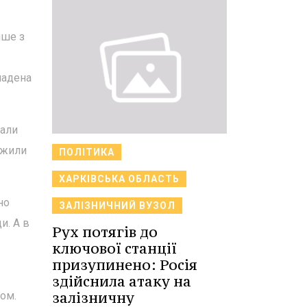
ише з
ладена
вали
вжили
ПОЛІТИКА
ХАРКІВСЬКА ОБЛАСТЬ
но
ЗАЛІЗНИЧНИЙ ВУЗОЛ
и. А в
Рух потягів до
ключової станції
призупинено: Росія
здійснила атаку на
залізничну
ом.