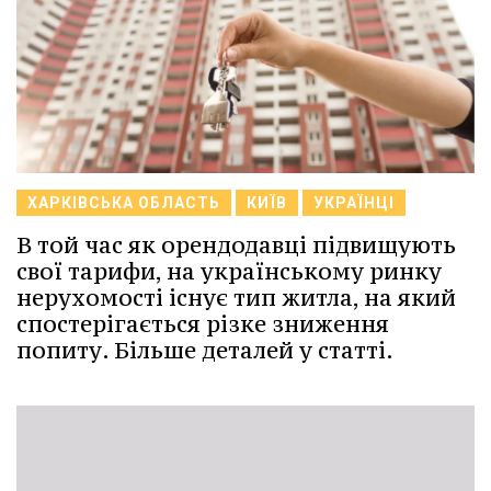
ХАРКІВСЬКА ОБЛАСТЬ
КИЇВ
УКРАЇНЦІ
В той час як орендодавці підвищують
свої тарифи, на українському ринку
нерухомості існує тип житла, на який
спостерігається різке зниження
попиту. Більше деталей у статті.