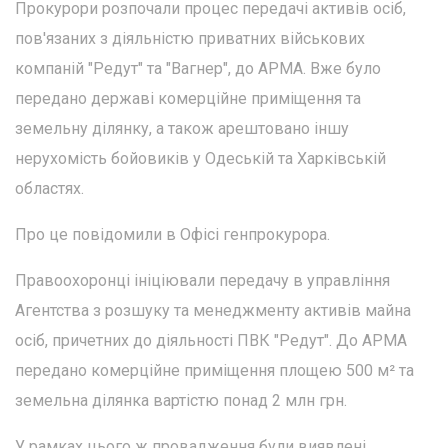
Прокурори розпочали процес передачі активів осіб,
пов'язаних з діяльністю приватних військових
компаній "Редут" та "Вагнер", до АРМА. Вже було
передано державі комерційне приміщення та
земельну ділянку, а також арештовано іншу
нерухомість бойовиків у Одеській та Харківській
областях.
Про це повідомили в Офісі генпрокурора.
Правоохоронці ініціювали передачу в управління
Агентства з розшуку та менеджменту активів майна
осіб, причетних до діяльності ПВК "Редут". До АРМА
передано комерційне приміщення площею 500 м² та
земельна ділянка вартістю понад 2 млн грн.
У рамках цього ж провадження були виявлені