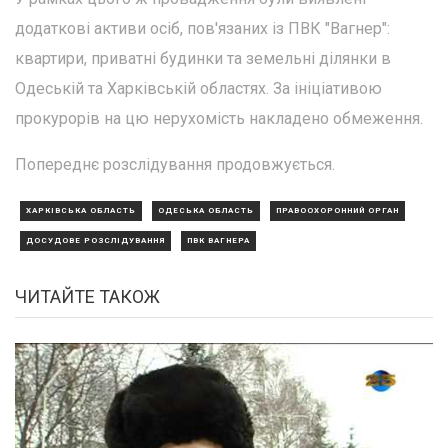
додаткові активи осіб, пов'язаних із ПВК "Вагнер":
квартири, приватні будинки та земельні ділянки в
Одеській та Харківській областях. За ініціативою
прокурорів на цю нерухомість накладено обмеження.
Попереднє розслідування продовжується.
ХАРКІВСЬКА ОБЛАСТЬ
ОДЕСЬКА ОБЛАСТЬ
ПРАВООХОРОННИЙ ОРГАН
ДОСУДОВЕ РОЗСЛІДУВАННЯ
ПВК ВАГНЕРА
ЧИТАЙТЕ ТАКОЖ