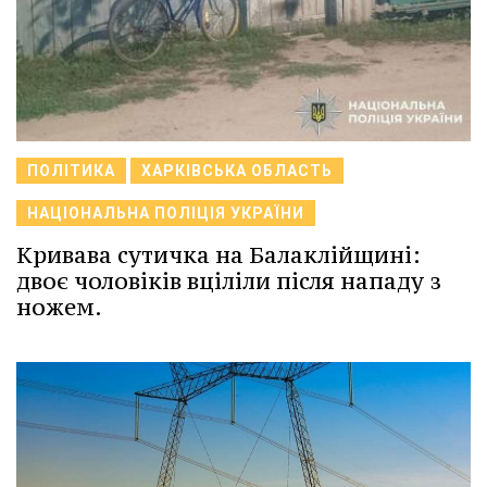
ПОЛІТИКА
ХАРКІВСЬКА ОБЛАСТЬ
НАЦІОНАЛЬНА ПОЛІЦІЯ УКРАЇНИ
Кривава сутичка на Балаклійщині:
двоє чоловіків вціліли після нападу з
ножем.