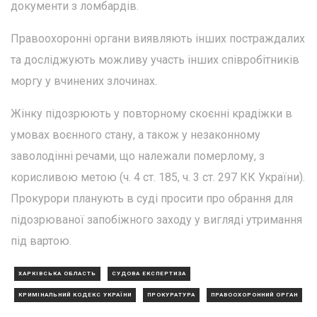
документи з ломбардів.
Правоохоронні органи виявляють інших постраждалих
та досліджують можливу участь інших співробітників
моргу у вчинених злочинах.
Жінку підозрюють у повторному скоєнні крадіжки в
умовах воєнного стану, а також у незаконному
заволодінні речами, що належали померлому, з
корисливою метою (ч. 4 ст. 185, ч. 3 ст. 297 КК України).
Прокурори планують в суді просити про обрання для
підозрюваної запобіжного заходу у вигляді утримання
під вартою.
ХАРКІВСЬКА ОБЛАСТЬ
СУДОВА ЕКСПЕРТИЗА
КРИМІНАЛЬНИЙ КОДЕКС УКРАЇНИ
ПРОКУРАТУРА
ПРАВООХОРОННИЙ ОРГАН