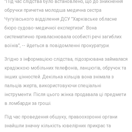
"Під час слідства було встановлено, що до зникнення
обручки причетна молодша медична сестра
Чугуївського відділення ДСУ "Харківське обласне
бюро судово-медичної експертизи". Вона
систематично привласнювала особисті речі загиблих
воїнів", -- йдеться в повідомленні прокуратури.
Згідно з інформацією слідства, підозрювана займалася
крадіжкою мобільних телефонів, ланцюгів, обручок та
інших цінностей. Декілька кільців вона знімала з
пальців жертв, використовуючи спеціальні
інструменти. Після цього жінка продавала ці предмети
в ломбарди за гроші.
Під час проведення обшуку, правоохоронні органи
знайшли значну кількість ювелірних прикрас та