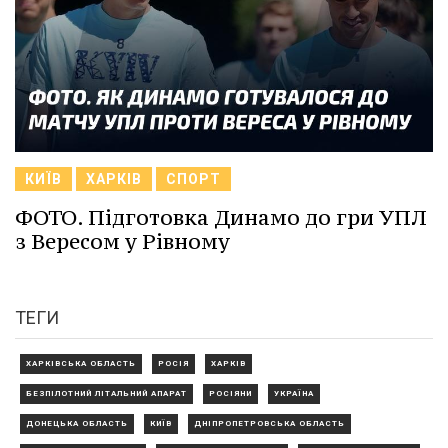
КИЇВ
ХАРКІВ
СПОРТ
ФОТО. Підготовка Динамо до гри УПЛ
з Вересом у Рівному
ТЕГИ
ХАРКІВСЬКА ОБЛАСТЬ
РОСІЯ
ХАРКІВ
БЕЗПІЛОТНИЙ ЛІТАЛЬНИЙ АПАРАТ
РОСІЯНИ
УКРАЇНА
ДОНЕЦЬКА ОБЛАСТЬ
КИЇВ
ДНІПРОПЕТРОВСЬКА ОБЛАСТЬ