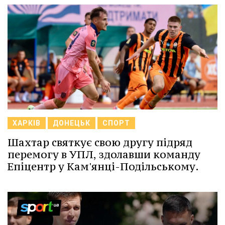
ХАРКІВ
ДОНЕЦЬК
СПОРТ
Шахтар святкує свою другу підряд
перемогу в УПЛ, здолавши команду
Епіцентр у Кам'янці-Подільському.