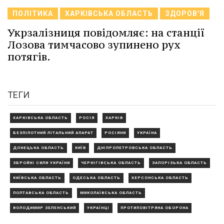
ПОЛІТИКА
ХАРКІВСЬКА ОБЛАСТЬ
ЗДОРОВ'Я
Укрзалізниця повідомляє: на станції
Лозова тимчасово зупинено рух
потягів.
ТЕГИ
ХАРКІВСЬКА ОБЛАСТЬ
РОСІЯ
ХАРКІВ
БЕЗПІЛОТНИЙ ЛІТАЛЬНИЙ АПАРАТ
РОСІЯНИ
УКРАЇНА
ДОНЕЦЬКА ОБЛАСТЬ
КИЇВ
ДНІПРОПЕТРОВСЬКА ОБЛАСТЬ
ЗБРОЙНІ СИЛИ УКРАЇНИ
ЧЕРНІГІВСЬКА ОБЛАСТЬ
ЗАПОРІЗЬКА ОБЛАСТЬ
КИЇВСЬКА ОБЛАСТЬ
ОДЕСЬКА ОБЛАСТЬ
ХЕРСОНСЬКА ОБЛАСТЬ
ПОЛТАВСЬКА ОБЛАСТЬ
МИКОЛАЇВСЬКА ОБЛАСТЬ
ВОЛОДИМИР ЗЕЛЕНСЬКИЙ
УКРАЇНЦІ
ПРОТИПОВІТРЯНА ОБОРОНА