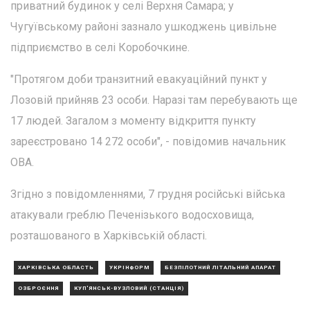
приватний будинок у селі Верхня Самара; у
Чугуївському районі зазнало ушкоджень цивільне
підприємство в селі Коробочкине.
"Протягом доби транзитний евакуаційний пункт у
Лозовій прийняв 23 особи. Наразі там перебувають ще
17 людей. Загалом з моменту відкриття пункту
зареєстровано 14 272 особи", - повідомив начальник
ОВА.
Згідно з повідомленнями, 7 грудня російські війська
атакували греблю Печенізького водосховища,
розташованого в Харківській області.
ХАРКІВСЬКА ОБЛАСТЬ
УКРІНФОРМ
БЕЗПІЛОТНИЙ ЛІТАЛЬНИЙ АПАРАТ
ОЗБРОЄННЯ
КУП'ЯНСЬК-ВУЗЛОВИЙ (СТАНЦІЯ)