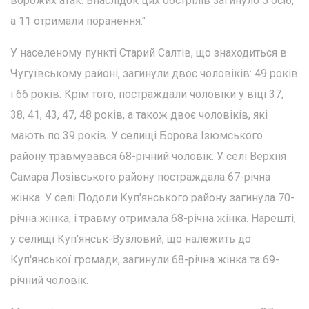
ворожих атак. Внаслідок цих обстрілів загинуло 5 осіб,
а 11 отримали поранення."
У населеному пункті Старий Салтів, що знаходиться в
Чугуївському районі, загинули двоє чоловіків: 49 років
і 66 років. Крім того, постраждали чоловіки у віці 37,
38, 41, 43, 47, 48 років, а також двоє чоловіків, які
мають по 39 років. У селищі Борова Ізюмського
району травмувався 68-річний чоловік. У селі Верхня
Самара Лозівського району постраждала 67-річна
жінка. У селі Подоли Куп'янського району загинула 70-
річна жінка, і травму отримала 68-річна жінка. Нарешті,
у селищі Куп'янськ-Вузловий, що належить до
Куп'янської громади, загинули 68-річна жінка та 69-
річний чоловік.