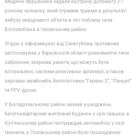
Медичні працівники надали екстрену допомогу 27-
річному чоловіку, який отримав травми в результаті
вибуху невідомого об'єкта в лісі поблизу села
Боголюбівка в Ізюмському районі.
Згідно з інформацією від Синєгубова, противник
застосовував у Харківській області різноманітні типи
озброєння, зокрема, ракети, що можуть бути
встановлені, системи реактивної артилерії, а також
керовані авіабомби, безпілотники "Герань-2", "Ланцет"
та FPV-дрони.
У Богодухівському районі зазнав ушкоджень
багатоквартирний житловий будинок у селі Івашки; в
Куп'янському районі постраждав автомобіль у селі
Іванівка; у Лозівському районі було пошкоджено