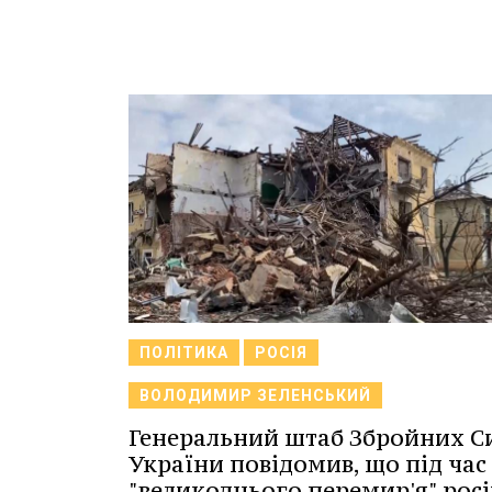
ПОЛІТИКА
РОСІЯ
ВОЛОДИМИР ЗЕЛЕНСЬКИЙ
Генеральний штаб Збройних С
України повідомив, що під час
"великоднього перемир'я" росі