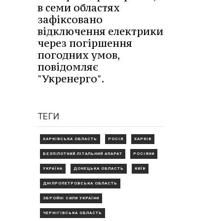
в семи областях
зафіксовано
відключення електрики
через погіршення
погодних умов,
повідомляє
"Укренерго".
ТЕГИ
ХАРКІВСЬКА ОБЛАСТЬ
РОСІЯ
ХАРКІВ
БЕЗПІЛОТНИЙ ЛІТАЛЬНИЙ АПАРАТ
РОСІЯНИ
УКРАЇНА
ДОНЕЦЬКА ОБЛАСТЬ
КИЇВ
ДНІПРОПЕТРОВСЬКА ОБЛАСТЬ
ЗБРОЙНІ СИЛИ УКРАЇНИ
ЧЕРНІГІВСЬКА ОБЛАСТЬ