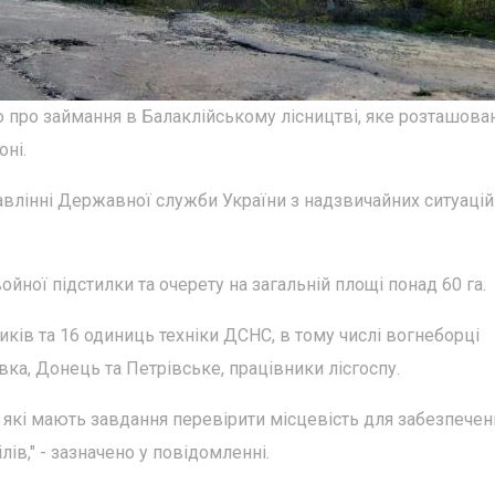
ю про займання в Балаклійському лісництві, яке розташова
оні.
лінні Державної служби України з надзвичайних ситуацій
ойної підстилки та очерету на загальній площі понад 60 га.
иків та 16 одиниць техніки ДСНС, в тому числі вогнеборці
а, Донець та Петрівське, працівники лісгоспу.
, які мають завдання перевірити місцевість для забезпечен
в," - зазначено у повідомленні.