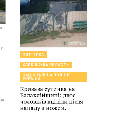
не
 у
ПОЛІТИКА
ХАРКІВСЬКА ОБЛАСТЬ
НАЦІОНАЛЬНА ПОЛІЦІЯ
УКРАЇНИ
Кривава сутичка на
Балаклійщині: двоє
ня
чоловіків вціліли після
нападу з ножем.