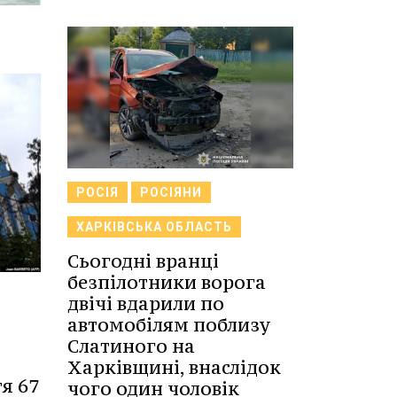
РОСІЯ
РОСІЯНИ
ХАРКІВСЬКА ОБЛАСТЬ
Сьогодні вранці
безпілотники ворога
двічі вдарили по
автомобілям поблизу
Слатиного на
Харківщині, внаслідок
я 67
чого один чоловік